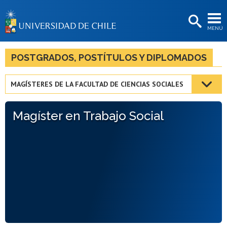
EXTENSIÓN
MENÚ
BIBLIOTECAS
LA UNIVERSIDAD
POSTGRADOS, POSTÍTULOS Y DIPLOMADOS
Postulantes
MAGÍSTERES DE LA FACULTAD DE CIENCIAS SOCIALES
Estudiantes
Magíster en Trabajo Social
Académicas/os
Funcionarias/os
Egresadas/os