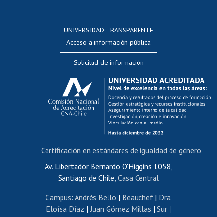
Postulación a concursos internos de investigación
Consulta a bases de datos
UNIVERSIDAD TRANSPARENTE
Perfeccionamiento
Acceso a información pública
Editar Portafolio Académico
Solicitud de información
Evaluación docente
Calificación académica
Postulación al AUCAI
Funcionarias/os
Cursos internos de capacitación
Bienestar del personal
Certificación en estándares de igualdad de género
Portal de movilidad interna
Certificado de renta
Av. Libertador Bernardo O'Higgins 1058,
Santiago de Chile,
Casa Central
Certificado de renta honorarios
Gestión de correo uchile
Campus
:
Andrés Bello
|
Beauchef
|
Dra.
Editar páginas blancas
Eloísa Díaz
|
Juan Gómez Millas
|
Sur
|