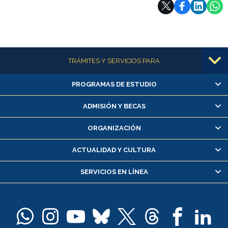
Subir
Más información
TRÁMITES Y SERVICIOS PARA
PROGRAMAS DE ESTUDIO
Alumnas/os y exalumnas/os
Matrícula en línea
ADMISIÓN Y BECAS
Inscripción y cambio de asignaturas
ORGANIZACIÓN
Consulta y certificado de notas
Certificado de alumno regular
ACTUALIDAD Y CULTURA
Servicio médico y dental
SERVICIOS EN LÍNEA
Pago de arancel y crédito alumnos
Pago de arancel y crédito exalumnos
Certificado de títulos y grados
Docentes