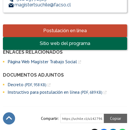
magistertsuchile@facso.cl
Accesos directos
Postulación en línea
Sitio web del programa
ENLACES RELACIONADOS
Enlaces y documentos de interés
Página Web Magíster Trabajo Social
DOCUMENTOS ADJUNTOS
Decreto
(PDF, 958 KB)
Instructivo para postulación en línea
(PDF, 689 KB)
Compartir:
Copiar
https://uchile.cl/u142796