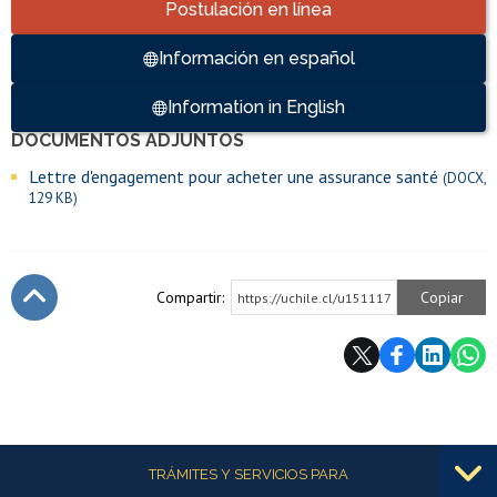
Accesos directos
Postulación en línea
Información en español
Information in English
DOCUMENTOS ADJUNTOS
Enlaces y documentos de interés
Lettre d'engagement pour acheter une assurance santé
(DOCX,
129 KB)
Compartir:
Copiar
https://uchile.cl/u151117
Subir
Más información
TRÁMITES Y SERVICIOS PARA