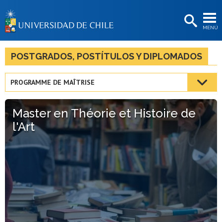
EXTENSIÓN
MENÚ
BIBLIOTECAS
LA UNIVERSIDAD
POSTGRADOS, POSTÍTULOS Y DIPLOMADOS
Postulantes
PROGRAMME DE MAÎTRISE
Estudiantes
Master en Théorie et Histoire de
Académicas/os
l'Art
Funcionarias/os
Egresadas/os