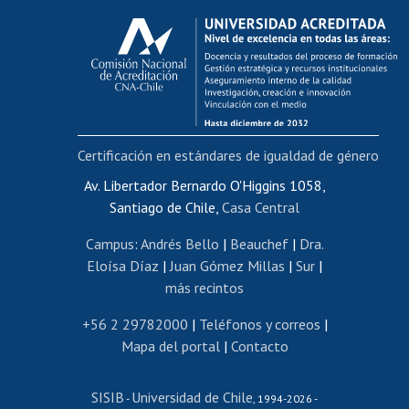
Calificación académica
Postulación al AUCAI
Funcionarias/os
Cursos internos de capacitación
Bienestar del personal
Certificación en estándares de igualdad de género
Portal de movilidad interna
Certificado de renta
Av. Libertador Bernardo O'Higgins 1058,
Santiago de Chile,
Casa Central
Certificado de renta honorarios
Gestión de correo uchile
Campus
:
Andrés Bello
|
Beauchef
|
Dra.
Editar páginas blancas
Eloísa Díaz
|
Juan Gómez Millas
|
Sur
|
más recintos
Extranjeras/os
Revalidación y reconocimiento de títulos
+56 2 29782000
|
Teléfonos y correos
|
Mapa del portal
|
Contacto
Postulación al Programa de Movilidad Estudiantil
Inscripción de asignaturas
SISIB
Universidad de Chile
Cursos de español
-
, 1994-2026 -