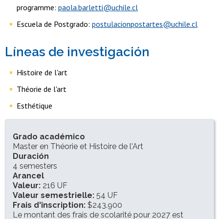
programme:
paola.barletti@uchile.cl
Escuela de Postgrado:
postulacionpostartes@uchile.cl
Líneas de investigación
Histoire de l'art
Théorie de l'art
Esthétique
INFORMACIÓN DEL PROGRAMA
Grado académico
Master en Théorie et Histoire de l'Art
Duración
4 semesters
Arancel
Valeur:
216 UF
Valeur semestrielle:
54 UF
Frais d'inscription:
$243.900
Le montant des frais de scolarité pour 2027 est