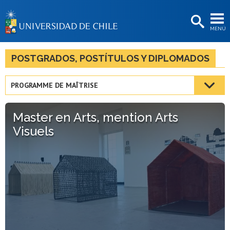
EXTENSIÓN
MENÚ
BIBLIOTECAS
LA UNIVERSIDAD
POSTGRADOS, POSTÍTULOS Y DIPLOMADOS
Postulantes
PROGRAMME DE MAÎTRISE
Estudiantes
Master en Arts, mention Arts
Académicas/os
Visuels
Funcionarias/os
Egresadas/os