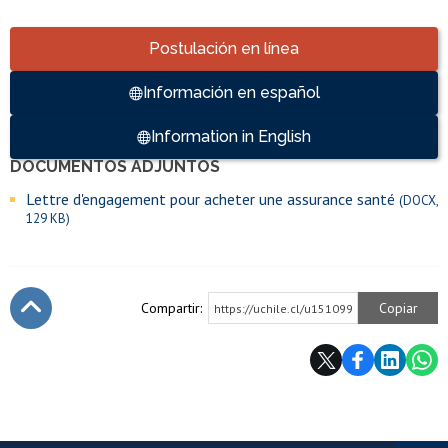
Accesos directos
Postulación en línea
Información en español
Information in English
DOCUMENTOS ADJUNTOS
Enlaces y documentos de interés
Lettre d'engagement pour acheter une assurance santé
(DOCX,
129 KB)
Compartir:
Copiar
https://uchile.cl/u151099
Subir