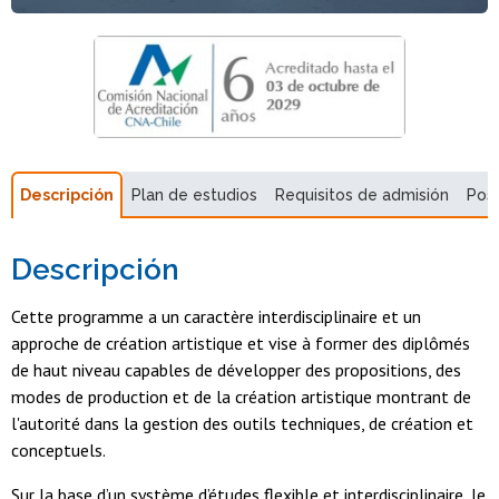
Descripción
Plan de estudios
Requisitos de admisión
Pos
Descripción
Cette programme a un caractère interdisciplinaire et un
approche de création artistique et vise à former des diplômés
de haut niveau capables de développer des propositions, des
modes de production et de la création artistique montrant de
l'autorité dans la gestion des outils techniques, de création et
conceptuels.
Sur la base d’un système d’études flexible et interdisciplinaire, le