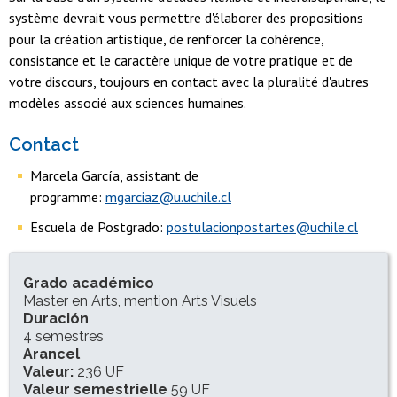
système devrait vous permettre d'élaborer des propositions
pour la création artistique, de renforcer la cohérence,
consistance et le caractère unique de votre pratique et de
votre discours, toujours en contact avec la pluralité d'autres
modèles associé aux sciences humaines.
Contact
Marcela García, assistant de
programme:
mgarciaz@u.uchile.cl
Escuela de Postgrado:
postulacionpostartes@uchile.cl
INFORMACIÓN DEL PROGRAMA
Grado académico
Master en Arts, mention Arts Visuels
Duración
4 semestres
Arancel
Valeur:
236 UF
Valeur semestrielle
59 UF