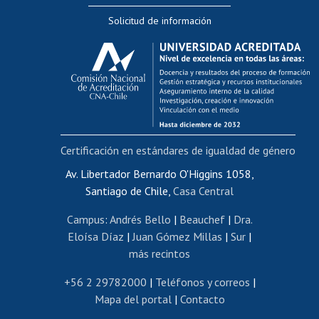
Editar Portafolio Académico
Solicitud de información
Evaluación docente
Calificación académica
Postulación al AUCAI
Funcionarias/os
Cursos internos de capacitación
Bienestar del personal
Certificación en estándares de igualdad de género
Portal de movilidad interna
Certificado de renta
Av. Libertador Bernardo O'Higgins 1058,
Santiago de Chile,
Casa Central
Certificado de renta honorarios
Gestión de correo uchile
Campus
:
Andrés Bello
|
Beauchef
|
Dra.
Editar páginas blancas
Eloísa Díaz
|
Juan Gómez Millas
|
Sur
|
más recintos
Extranjeras/os
Revalidación y reconocimiento de títulos
+56 2 29782000
|
Teléfonos y correos
|
Mapa del portal
|
Contacto
Postulación al Programa de Movilidad Estudiantil