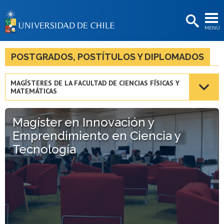
EXTENSIÓN
MENÚ
BIBLIOTECAS
LA UNIVERSIDAD
POSTGRADOS, POSTÍTULOS Y DIPLOMADOS
Postulantes
MAGÍSTERES DE LA FACULTAD DE CIENCIAS FÍSICAS Y
MATEMÁTICAS
Estudiantes
Académicas/os
Magíster en Innovación y
Emprendimiento en Ciencia y
Funcionarias/os
Tecnología
Egresadas/os