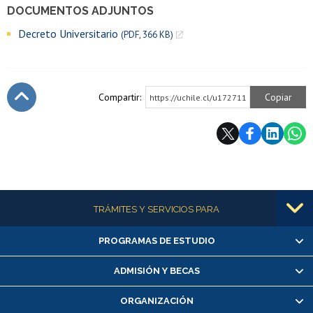
DOCUMENTOS ADJUNTOS
Decreto Universitario
(PDF, 366 KB)
Compartir:
Copiar
https://uchile.cl/u172711
Subir
Más información
TRÁMITES Y SERVICIOS PARA
PROGRAMAS DE ESTUDIO
Alumnas/os y exalumnas/os
Matrícula en línea
ADMISIÓN Y BECAS
Inscripción y cambio de asignaturas
ORGANIZACIÓN
Consulta y certificado de notas