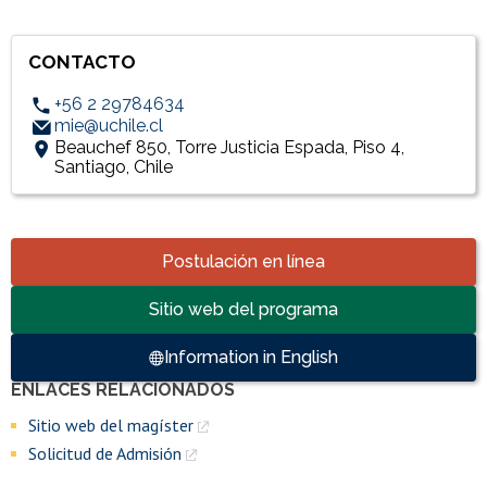
CONTACTO
+56 2 29784634
mie@uchile.cl
Beauchef 850, Torre Justicia Espada, Piso 4,
Santiago, Chile
Accesos directos
Postulación en línea
Sitio web del programa
Information in English
ENLACES RELACIONADOS
Enlaces y documentos de interés
Sitio web del magíster
Solicitud de Admisión