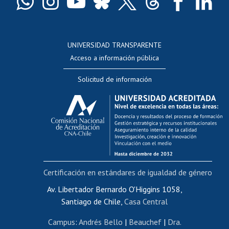
Docentes
Postulación a concursos internos de investigación
Consulta a bases de datos
UNIVERSIDAD TRANSPARENTE
Perfeccionamiento
Acceso a información pública
Editar Portafolio Académico
Solicitud de información
Evaluación docente
Calificación académica
Postulación al AUCAI
Funcionarias/os
Cursos internos de capacitación
Bienestar del personal
Certificación en estándares de igualdad de género
Portal de movilidad interna
Certificado de renta
Av. Libertador Bernardo O'Higgins 1058,
Santiago de Chile,
Casa Central
Certificado de renta honorarios
Gestión de correo uchile
Campus
:
Andrés Bello
|
Beauchef
|
Dra.