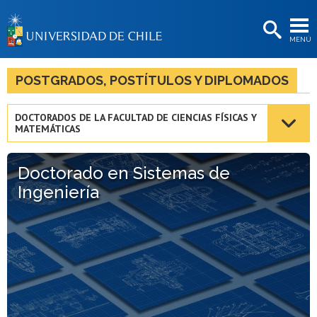
EXTENSIÓN
MENÚ
BIBLIOTECAS
LA UNIVERSIDAD
POSTGRADOS, POSTÍTULOS Y DIPLOMADOS
Postulantes
DOCTORADOS DE LA FACULTAD DE CIENCIAS FÍSICAS Y
MATEMÁTICAS
Estudiantes
Académicas/os
Doctorado en Sistemas de
Ingeniería
Funcionarias/os
Egresadas/os