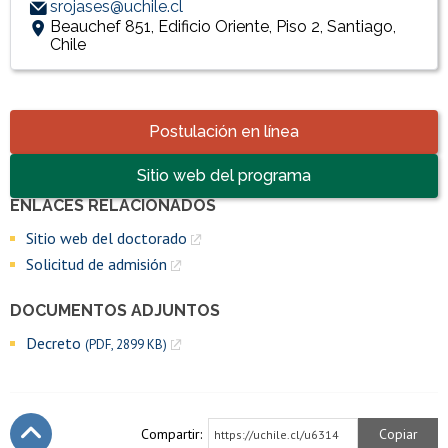
srojases@uchile.cl
Beauchef 851, Edificio Oriente, Piso 2, Santiago,
Chile
Accesos directos
Postulación en línea
Sitio web del programa
ENLACES RELACIONADOS
Enlaces y documentos de interés
Sitio web del doctorado
Solicitud de admisión
DOCUMENTOS ADJUNTOS
Decreto
(PDF, 2899 KB)
Compartir:
Copiar
https://uchile.cl/u6314