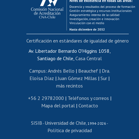
Postulación al AUCAI
Funcionarias/os
Cursos internos de capacitación
Bienestar del personal
Certificación en estándares de igualdad de género
Portal de movilidad interna
Certificado de renta
Av. Libertador Bernardo O'Higgins 1058,
Santiago de Chile,
Casa Central
Certificado de renta honorarios
Gestión de correo uchile
Campus
:
Andrés Bello
|
Beauchef
|
Dra.
Editar páginas blancas
Eloísa Díaz
|
Juan Gómez Millas
|
Sur
|
más recintos
Extranjeras/os
Revalidación y reconocimiento de títulos
+56 2 29782000
|
Teléfonos y correos
|
Mapa del portal
|
Contacto
Postulación al Programa de Movilidad Estudiantil
Inscripción de asignaturas
SISIB
Universidad de Chile
Cursos de español
-
, 1994-2026 -
Política de privacidad