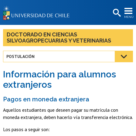
EXTENSIÓN
MENÚ
BIBLIOTECAS
LA UNIVERSIDAD
DOCTORADO EN CIENCIAS
SILVOAGROPECUARIAS Y VETERINARIAS
Postulantes
Estudiantes
POSTULACIÓN
Académicas/os
Información para alumnos
Funcionarias/os
extranjeros
Egresadas/os
Pagos en moneda extranjera
Aquellos estudiantes que deseen pagar su matrícula con
moneda extranjera, deben hacerlo vía transferencia electrónica.
Los pasos a seguir son: