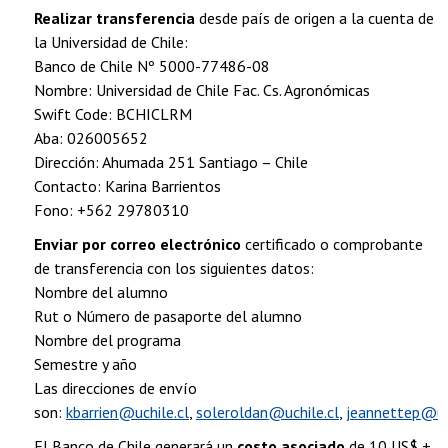
Realizar transferencia
desde país de origen a la cuenta de
la Universidad de Chile:
Banco de Chile Nº 5000-77486-08
Nombre: Universidad de Chile Fac. Cs. Agronómicas
Swift Code: BCHICLRM
Aba: 026005652
Dirección: Ahumada 251 Santiago – Chile
Contacto: Karina Barrientos
Fono: +562 29780310
Enviar por correo electrónico
certificado o comprobante
de transferencia con los siguientes datos:
Nombre del alumno
Rut o Número de pasaporte del alumno
Nombre del programa
Semestre y año
Las direcciones de envío
son:
kbarrien@uchile.cl
,
soleroldan@uchile.cl
,
jeannettep@u.u
El Banco de Chile generará un
costo asociado
de 10 US$ +