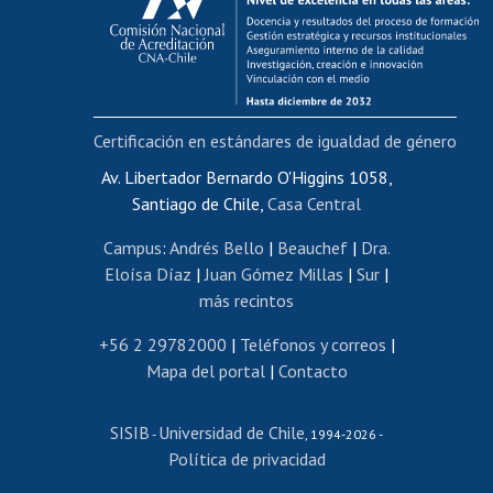
Postulación al AUCAI
Funcionarias/os
Cursos internos de capacitación
Bienestar del personal
Certificación en estándares de igualdad de género
Portal de movilidad interna
Certificado de renta
Av. Libertador Bernardo O'Higgins 1058,
Santiago de Chile,
Casa Central
Certificado de renta honorarios
Gestión de correo uchile
Campus
:
Andrés Bello
|
Beauchef
|
Dra.
Editar páginas blancas
Eloísa Díaz
|
Juan Gómez Millas
|
Sur
|
más recintos
Extranjeras/os
Revalidación y reconocimiento de títulos
+56 2 29782000
|
Teléfonos y correos
|
Mapa del portal
|
Contacto
Postulación al Programa de Movilidad Estudiantil
Inscripción de asignaturas
SISIB
Universidad de Chile
Cursos de español
-
, 1994-2026 -
Política de privacidad
Mi Uchile
Ayuda tecnológica
Tarjeta TUI
Wifi