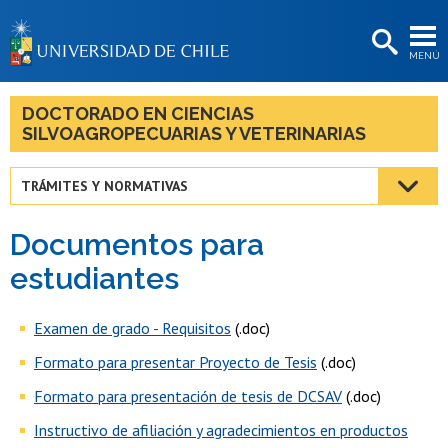
EXTENSIÓN
MENÚ
BIBLIOTECAS
LA UNIVERSIDAD
DOCTORADO EN CIENCIAS
SILVOAGROPECUARIAS Y VETERINARIAS
Postulantes
Estudiantes
TRÁMITES Y NORMATIVAS
Académicas/os
Documentos para
Funcionarias/os
estudiantes
Egresadas/os
Examen de grado - Requisitos
(.doc)
Formato para presentar Proyecto de Tesis
(.doc)
Formato para presentación de tesis de DCSAV
(.doc)
Instructivo de afiliación y agradecimientos en productos