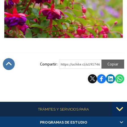
Compartir:
Copiar
https://uchile.cl/u191746
Subir
Más información
TRÁMITES Y SERVICIOS PARA
PROGRAMAS DE ESTUDIO
Alumnas/os y exalumnas/os