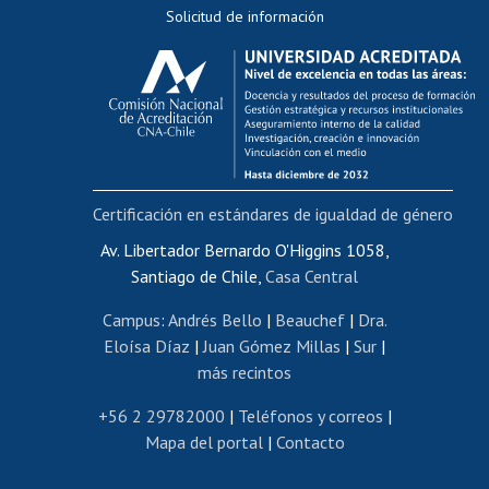
Solicitud de información
Evaluación docente
Calificación académica
Postulación al AUCAI
Funcionarias/os
Cursos internos de capacitación
Bienestar del personal
Certificación en estándares de igualdad de género
Portal de movilidad interna
Certificado de renta
Av. Libertador Bernardo O'Higgins 1058,
Santiago de Chile,
Casa Central
Certificado de renta honorarios
Gestión de correo uchile
Campus
:
Andrés Bello
|
Beauchef
|
Dra.
Editar páginas blancas
Eloísa Díaz
|
Juan Gómez Millas
|
Sur
|
más recintos
Extranjeras/os
Revalidación y reconocimiento de títulos
+56 2 29782000
|
Teléfonos y correos
|
Mapa del portal
|
Contacto
Postulación al Programa de Movilidad Estudiantil
Inscripción de asignaturas