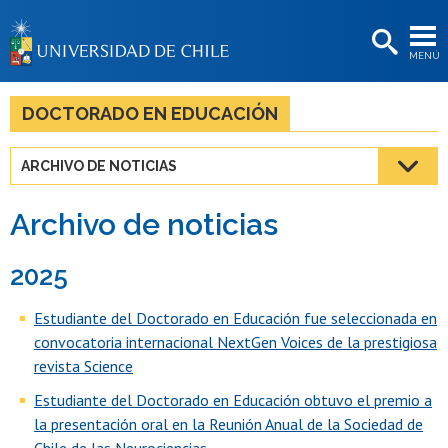
EXTENSIÓN
MENÚ
BIBLIOTECAS
LA UNIVERSIDAD
DOCTORADO EN EDUCACIÓN
Postulantes
ARCHIVO DE NOTICIAS
Estudiantes
Archivo de noticias
Académicas/os
Funcionarias/os
2025
Egresadas/os
Estudiante del Doctorado en Educación fue seleccionada en
convocatoria internacional NextGen Voices de la prestigiosa
revista Science
Estudiante del Doctorado en Educación obtuvo el premio a
la presentación oral en la Reunión Anual de la Sociedad de
Chile de las Neurociencias