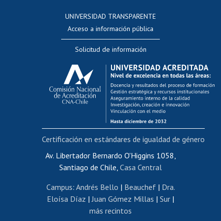
Consulta a bases de datos
UNIVERSIDAD TRANSPARENTE
Perfeccionamiento
Acceso a información pública
Editar Portafolio Académico
Solicitud de información
Evaluación docente
Calificación académica
Postulación al AUCAI
Funcionarias/os
Cursos internos de capacitación
Bienestar del personal
Certificación en estándares de igualdad de género
Portal de movilidad interna
Certificado de renta
Av. Libertador Bernardo O'Higgins 1058,
Santiago de Chile,
Casa Central
Certificado de renta honorarios
Gestión de correo uchile
Campus
:
Andrés Bello
|
Beauchef
|
Dra.
Editar páginas blancas
Eloísa Díaz
|
Juan Gómez Millas
|
Sur
|
más recintos
Extranjeras/os