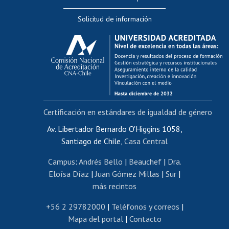
Editar Portafolio Académico
Solicitud de información
Evaluación docente
Calificación académica
Postulación al AUCAI
Funcionarias/os
Cursos internos de capacitación
Bienestar del personal
Certificación en estándares de igualdad de género
Portal de movilidad interna
Certificado de renta
Av. Libertador Bernardo O'Higgins 1058,
Santiago de Chile,
Casa Central
Certificado de renta honorarios
Gestión de correo uchile
Campus
:
Andrés Bello
|
Beauchef
|
Dra.
Editar páginas blancas
Eloísa Díaz
|
Juan Gómez Millas
|
Sur
|
más recintos
Extranjeras/os
Revalidación y reconocimiento de títulos
+56 2 29782000
|
Teléfonos y correos
|
Mapa del portal
|
Contacto
Postulación al Programa de Movilidad Estudiantil