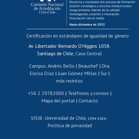
Funcionarias/os
Cursos internos de capacitación
Bienestar del personal
Certificación en estándares de igualdad de género
Portal de movilidad interna
Certificado de renta
Av. Libertador Bernardo O'Higgins 1058,
Santiago de Chile,
Casa Central
Certificado de renta honorarios
Gestión de correo uchile
Campus
:
Andrés Bello
|
Beauchef
|
Dra.
Editar páginas blancas
Eloísa Díaz
|
Juan Gómez Millas
|
Sur
|
más recintos
Extranjeras/os
Revalidación y reconocimiento de títulos
+56 2 29782000
|
Teléfonos y correos
|
Mapa del portal
|
Contacto
Postulación al Programa de Movilidad Estudiantil
Inscripción de asignaturas
SISIB
Universidad de Chile
Cursos de español
-
, 1994-2026 -
Política de privacidad
Mi Uchile
Ayuda tecnológica
Tarjeta TUI
Wifi