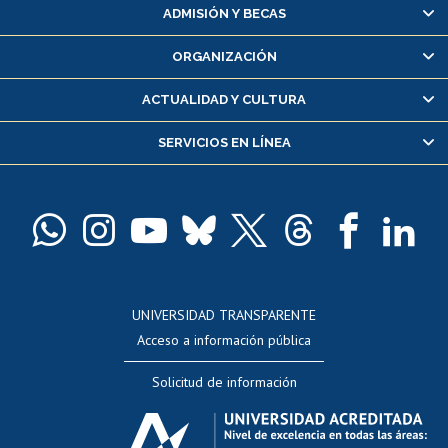
Matrícula en línea
ADMISIÓN Y BECAS
Inscripción y cambio de asignaturas
ORGANIZACIÓN
Consulta y certificado de notas
Certificado de alumno regular
ACTUALIDAD Y CULTURA
Servicio médico y dental
SERVICIOS EN LÍNEA
Pago de arancel y crédito alumnos
Pago de arancel y crédito exalumnos
Certificado de títulos y grados
Docentes
Postulación a concursos internos de investigación
Consulta a bases de datos
UNIVERSIDAD TRANSPARENTE
Perfeccionamiento
Acceso a información pública
Editar Portafolio Académico
Solicitud de información
Evaluación docente
Calificación académica
Postulación al AUCAI