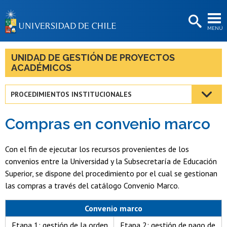
EXTENSIÓN
MENÚ
BIBLIOTECAS
LA UNIVERSIDAD
UNIDAD DE GESTIÓN DE PROYECTOS
ACADÉMICOS
Postulantes
Estudiantes
PROCEDIMIENTOS INSTITUCIONALES
Académicas/os
Compras en convenio marco
Funcionarias/os
Con el fin de ejecutar los recursos provenientes de los
Egresadas/os
convenios entre la Universidad y la Subsecretaría de Educación
Superior, se dispone del procedimiento por el cual se gestionan
las compras a través del catálogo Convenio Marco.
Convenio marco
Etapa 1: gestión de la orden
Etapa 2: gestión de pago de