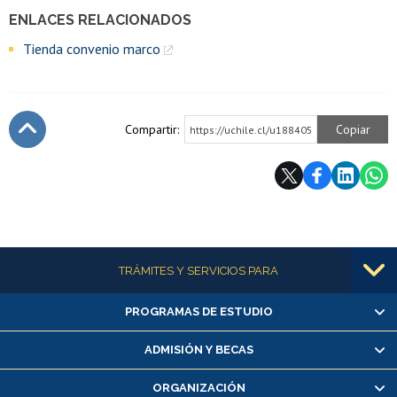
ENLACES RELACIONADOS
Tienda convenio marco
Compartir:
Copiar
https://uchile.cl/u188405
Subir
Más información
TRÁMITES Y SERVICIOS PARA
PROGRAMAS DE ESTUDIO
Alumnas/os y exalumnas/os
Matrícula en línea
ADMISIÓN Y BECAS
Inscripción y cambio de asignaturas
ORGANIZACIÓN
Consulta y certificado de notas