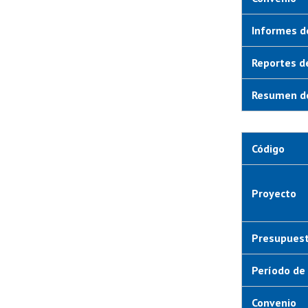
Informes d
Reportes d
Resumen de
Código
Proyecto
Presupuest
Período de 
Convenio