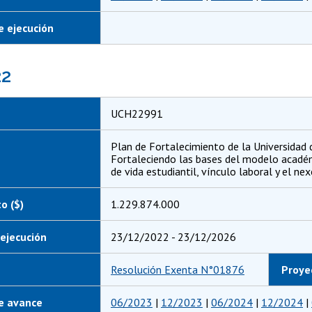
 ejecución
22
UCH22991
Plan de Fortalecimiento de la Universidad d
Fortaleciendo las bases del modelo académi
de vida estudiantil, vínculo laboral y el ne
o ($)
1.229.874.000
ejecución
23/12/2022 - 23/12/2026
Resolución Exenta N°01876
Proye
e avance
06/2023
|
12/2023
|
06/2024
|
12/2024
|