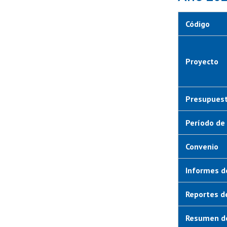
Código
Proyecto
Presupuest
Período de 
Convenio
Informes d
Reportes d
Resumen de