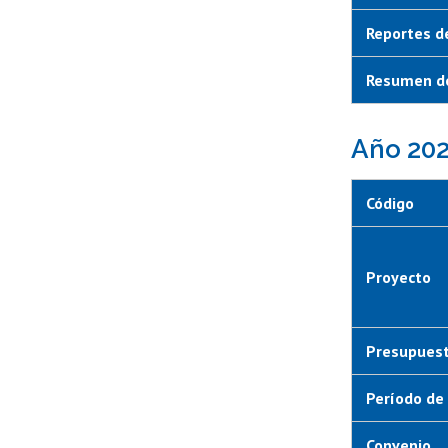
Reportes d
Resumen de
Año 20
Código
Proyecto
Presupuest
Período de 
Convenio