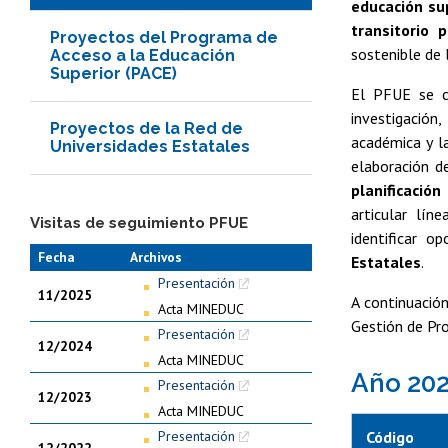
educación su
transitorio 
Proyectos del Programa de
sostenible de 
Acceso a la Educación
Superior (PACE)
El PFUE se ce
investigación
Proyectos de la Red de
académica y la
Universidades Estatales
elaboración d
planificación
articular lín
Visitas de seguimiento PFUE
identificar 
Fecha
Archivos
Estatales
.
Presentación
11/2025
A continuació
Acta MINEDUC
Gestión de Pr
Presentación
12/2024
Acta MINEDUC
Año 20
Presentación
12/2023
Acta MINEDUC
Código
Presentación