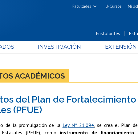
Facultades
U-Cursos
Mi Uc
Arquitectura y Urbanismo
Ciencias
Postulantes
Estu
Cs. Físicas y Matemáticas
ADOS
INVESTIGACIÓN
EXTENSIÓN
Cs. Químicas y Farmacéuticas
Cs. Veterinarias y Pecuarias
Derecho
CTOS ACADÉMICOS
Filosofía y Humanidades
Medicina
tos del Plan de Fortalecimiento
Estudios Avanzados en Educación
Nutrición y Tecnología de
les (PFUE)
Alimentos
to de la promulgación de la
Ley N° 21.094
, se crea el Plan d
es Estatales (PFUE), como
instrumento de financiamiento 