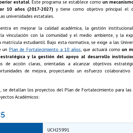
perior estatal
. Este programa se establece como
un mecanismo
por 10 años (2017-2027)
y tiene como objetivo principal el d
las universidades estatales.
ntra en mejorar la calidad académica, la gestión instituciona
, la vinculación con la comunidad y el medio ambiente, y la ex
 matrícula estudiantil. Bajo esta normativa, se exige a las Unive
e un
Plan de Fortalecimiento a 10 años
, que actuará como
un m
 estratégica y la gestión del apoyo al desarrollo institucio
eas de acción claras, orientadas a alcanzar objetivos estratég
oportunidades de mejora, proyectando un esfuerzo colaborativo
n, se detallan los proyectos del Plan de Fortalecimiento para las
oyectos Académicos:
25
UCH25991