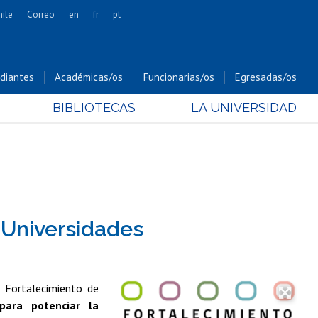
hile
Correo
en
fr
pt
Artes
Cs. Agronómicas
diantes
Académicas/os
Funcionarias/os
Egresadas/os
Cs. Forestales y Conservación
BIBLIOTECAS
LA UNIVERSIDAD
Cs. Sociales
Comunicación e Imagen
Economía y Negocios
Gobierno
Odontología
 Universidades
Estudios Internacionales
Bachillerato
Hospital Clínico
e Fortalecimiento de
para potenciar la