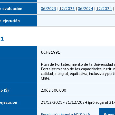
e evaluación
06/2023
|
12/2023
|
06/2024
|
12/2024
|
 ejecución
21
UCH21991
Plan de Fortalecimiento de la Universidad d
Fortalecimiento de las capacidades institu
calidad, integral, equitativa, inclusiva y pe
Chile.
o ($)
2.062.500.000
ejecución
21/12/2021 - 21/12/2024 (prórroga al 21
Resolución Exenta N°01526
Proye