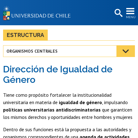
EXTENSIÓN
MENÚ
BIBLIOTECAS
LA UNIVERSIDAD
ESTRUCTURA
Postulantes
ORGANISMOS CENTRALES
Estudiantes
Dirección de Igualdad de
Académicas/os
Género
Funcionarias/os
Tiene como propósito fortalecer la institucionalidad
Egresadas/os
universitaria en materia de
igualdad de género
, impulsando
políticas universitarias antidiscriminatorias
que garanticen
los mismos derechos y oportunidades entre hombres y mujeres
Dentro de sus funciones está la propuesta a las autoridades y
organismos correspondientes de una
agenda de actividades
,