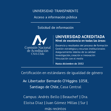
Consulta a bases de datos
UNIVERSIDAD TRANSPARENTE
Perfeccionamiento
Acceso a información pública
Editar Portafolio Académico
Solicitud de información
Evaluación docente
Calificación académica
Postulación al AUCAI
Funcionarias/os
Cursos internos de capacitación
Bienestar del personal
Certificación en estándares de igualdad de género
Portal de movilidad interna
Certificado de renta
Av. Libertador Bernardo O'Higgins 1058,
Santiago de Chile,
Casa Central
Certificado de renta honorarios
Gestión de correo uchile
Campus
:
Andrés Bello
|
Beauchef
|
Dra.
Editar páginas blancas
Eloísa Díaz
|
Juan Gómez Millas
|
Sur
|
más recintos
Extranjeras/os