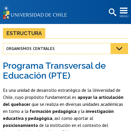
EXTENSIÓN
MENÚ
BIBLIOTECAS
LA UNIVERSIDAD
ESTRUCTURA
Postulantes
ORGANISMOS CENTRALES
Estudiantes
Programa Transversal de
Académicas/os
Educación (PTE)
Funcionarias/os
Es una unidad de desarrollo estratégico de la Universidad de
Egresadas/os
Chile, cuyo propósito fundamental es
apoyar la articulación
del quehacer
que se realiza en diversas unidades académicas
en torno a la
formación pedagógica
y la
investigación
educativa y pedagógica
, así como aportar al
posicionamiento
de la institución en el contexto del