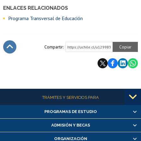
ENLACES RELACIONADOS
Programa Transversal de Educación
Compartir:
Copiar
https://uchile.cl/u129983
Subir
Más información
TRÁMITES Y SERVICIOS PARA
PROGRAMAS DE ESTUDIO
Alumnas/os y exalumnas/os
Matrícula en línea
ADMISIÓN Y BECAS
Inscripción y cambio de asignaturas
ORGANIZACIÓN
Consulta y certificado de notas