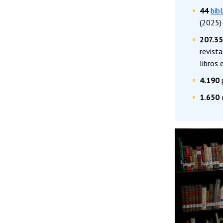
44
bib
(2025)
207.3
revista
libros 
4.190
1.650