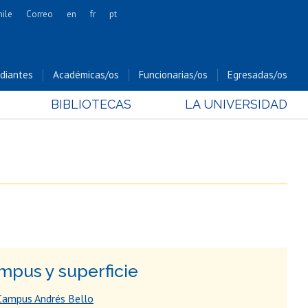
hile
Correo
en
fr
pt
Artes
Cs. Agronómicas
diantes
Académicas/os
Funcionarias/os
Egresadas/os
Cs. Forestales y Conservación
BIBLIOTECAS
LA UNIVERSIDAD
Cs. Sociales
Comunicación e Imagen
Economía y Negocios
Gobierno
Odontología
Estudios Internacionales
Bachillerato
Hospital Clínico
mpus y superficie
Campus Andrés Bello