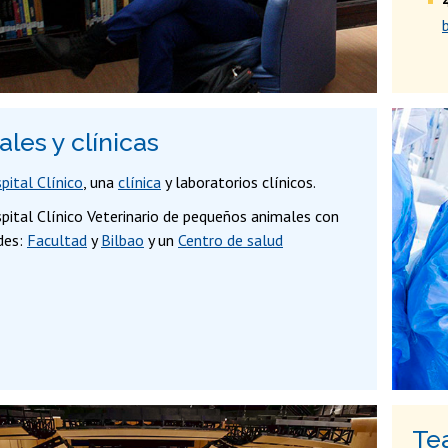
ales y clínicas
pital Clínico
, una
clínica
y laboratorios clínicos.
pital Clínico Veterinario de pequeños animales con
des:
Facultad
y
Bilbao
y un
Centro de salud
Tea