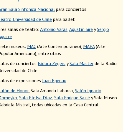
Gran Sala Sinfónica Nacional
para conciertos
Teatro Universidad de Chile
para ballet
Tres salas de teatro:
Antonio Varas
,
Agustín Siré
y
Sergio
Aguirre
Siete museos:
MAC
(Arte Contemporáneo),
MAPA
(Arte
Popular Americano), entre otros
Salas de conciertos
Isidora Zegers
y
Sala Master
de la Radio
Universidad de Chile
Salas de exposiciones
Juan Egenau
Salón de Honor
, Sala Amanda Labarca,
Salón Ignacio
Domeyko
,
Sala Eloísa Díaz
,
Sala Enrique Sazié
y Sala Museo
Gabriela Mistral, todas ubicadas en la Casa Central