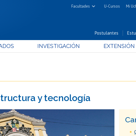
Facultades
U-Cursos
Mi Uc
Arquitectura y Urbanismo
Ciencias
Postulantes
Estu
Cs. Físicas y Matemáticas
ADOS
INVESTIGACIÓN
EXTENSIÓN
Cs. Químicas y Farmacéuticas
Cs. Veterinarias y Pecuarias
Derecho
Filosofía y Humanidades
Medicina
structura y tecnología
Estudios Avanzados en Educación
Nutrición y Tecnología de
Alimentos
Ca