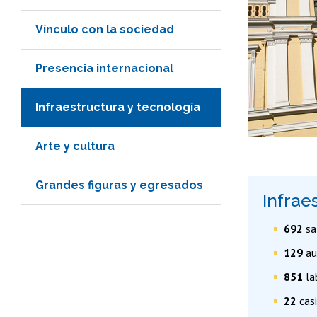
Vínculo con la sociedad
Presencia internacional
Infraestructura y tecnología
Arte y cultura
Grandes figuras y egresados
Infrae
692
sa
129
au
851
la
22
cas