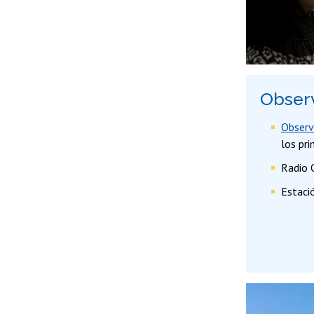
Observ
Observ
los pr
Radio 
Estaci