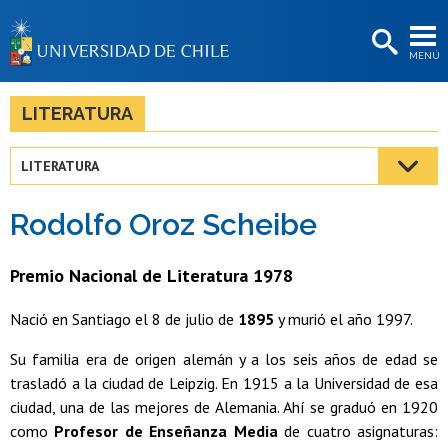
EXTENSIÓN
MENÚ
BIBLIOTECAS
LA UNIVERSIDAD
LITERATURA
Postulantes
LITERATURA
Estudiantes
Rodolfo Oroz Scheibe
Académicas/os
Funcionarias/os
Premio Nacional de Literatura 1978
Egresadas/os
Nació en Santiago el 8 de julio de
1895
y murió el año 1997.
Su familia era de origen alemán y a los seis años de edad se
trasladó a la ciudad de Leipzig. En 1915 a la Universidad de esa
ciudad, una de las mejores de Alemania. Ahí se graduó en 1920
como
Profesor de Enseñanza Media
de cuatro asignaturas: