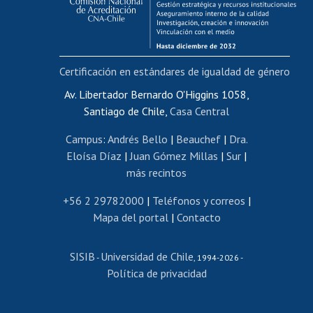
Funcionarias/os
Cursos internos de capacitación
Bienestar del personal
Certificación en estándares de igualdad de género
Portal de movilidad interna
Certificado de renta
Av. Libertador Bernardo O'Higgins 1058,
Santiago de Chile,
Casa Central
Certificado de renta honorarios
Gestión de correo uchile
Campus
:
Andrés Bello
|
Beauchef
|
Dra.
Editar páginas blancas
Eloísa Díaz
|
Juan Gómez Millas
|
Sur
|
más recintos
Extranjeras/os
Revalidación y reconocimiento de títulos
+56 2 29782000
|
Teléfonos y correos
|
Mapa del portal
|
Contacto
Postulación al Programa de Movilidad Estudiantil
Inscripción de asignaturas
SISIB
Universidad de Chile
Cursos de español
-
, 1994-2026 -
Política de privacidad
Mi Uchile
Ayuda tecnológica
Tarjeta TUI
Wifi