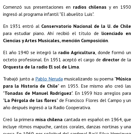
Comenzó sus presentaciones en
radios chilenas
y en 1930
ingresó al programa infantil "El abuelito Luis".
En 1931 entró al
Conservatorio Nacional de la U. de Chile
para estudiar piano. Ahí recibió el título de
licenciado en
Ciencias y Artes Musicales, mención Composición
.
El año 1940 se integró la
radio Agricultura
, donde formó un
octeto profesional. En 1951 aceptó el cargo de
director
de la
Orquesta de la radio El sol de Lima
.
Trabajó junto a
Pablo Neruda
musicalizando su poema "
Música
para la Historia de Chile
" en 1955. Ese mismo año creó las
"
Tonadas de Manuel Rodríguez
". En 1959 hizo arreglos para
"
La Pérgola de las flores
" de Francisco Flores del Campo y un
año después ingresó a la Radio Cooperativa.
Creó la primera
misa chilena
cantada en español en 1964, que
incluye ritmos mapuche, cantos corales, danzas nortinas y una
cueca. En 1969, por solicitud del cardenal Raúl Silva Henríquez