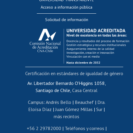
Perfeccionamiento
Acceso a información pública
Editar Portafolio Académico
Solicitud de información
Evaluación docente
Calificación académica
Postulación al AUCAI
Funcionarias/os
Cursos internos de capacitación
Bienestar del personal
Certificación en estándares de igualdad de género
Portal de movilidad interna
Certificado de renta
Av. Libertador Bernardo O'Higgins 1058,
Santiago de Chile,
Casa Central
Certificado de renta honorarios
Gestión de correo uchile
Campus
:
Andrés Bello
|
Beauchef
|
Dra.
Editar páginas blancas
Eloísa Díaz
|
Juan Gómez Millas
|
Sur
|
más recintos
Extranjeras/os
Revalidación y reconocimiento de títulos
+56 2 29782000
|
Teléfonos y correos
|