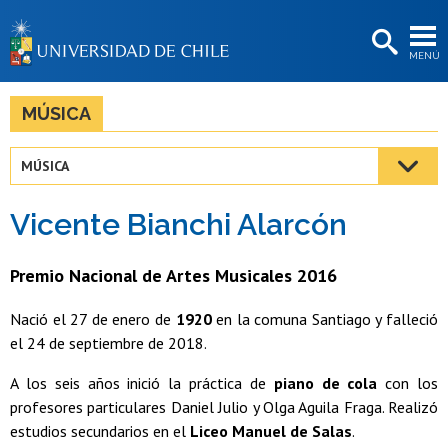
EXTENSIÓN
MENÚ
BIBLIOTECAS
LA UNIVERSIDAD
MÚSICA
Postulantes
MÚSICA
Estudiantes
Vicente Bianchi Alarcón
Académicas/os
Funcionarias/os
Premio Nacional de Artes Musicales 2016
Egresadas/os
Nació el 27 de enero de
1920
en la comuna Santiago y falleció
el 24 de septiembre de 2018.
A los seis años inició la práctica de
piano de cola
con los
profesores particulares Daniel Julio y Olga Aguila Fraga. Realizó
estudios secundarios en el
Liceo Manuel de Salas
.