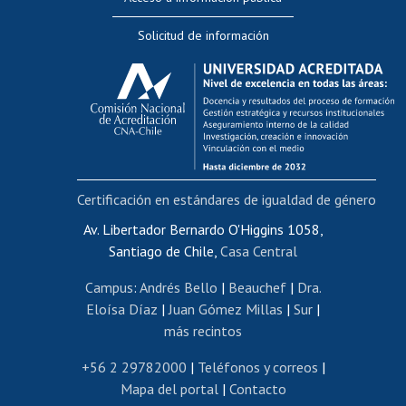
Editar Portafolio Académico
Solicitud de información
Evaluación docente
Calificación académica
Postulación al AUCAI
Funcionarias/os
Cursos internos de capacitación
Bienestar del personal
Certificación en estándares de igualdad de género
Portal de movilidad interna
Certificado de renta
Av. Libertador Bernardo O'Higgins 1058,
Santiago de Chile,
Casa Central
Certificado de renta honorarios
Gestión de correo uchile
Campus
:
Andrés Bello
|
Beauchef
|
Dra.
Editar páginas blancas
Eloísa Díaz
|
Juan Gómez Millas
|
Sur
|
más recintos
Extranjeras/os
Revalidación y reconocimiento de títulos
+56 2 29782000
|
Teléfonos y correos
|
Mapa del portal
|
Contacto
Postulación al Programa de Movilidad Estudiantil