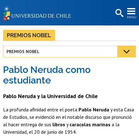
EXTENSIÓN
MENÚ
BIBLIOTECAS
LA UNIVERSIDAD
PREMIOS NOBEL
Postulantes
PREMIOS NOBEL
Estudiantes
Pablo Neruda como
Académicas/os
estudiante
Funcionarias/os
Pablo Neruda y la Universidad de Chile
Egresadas/os
La profunda afinidad entre el poeta
Pablo Neruda
y esta Casa
de Estudios, se evidenció en el notable discurso que pronunció
al hacer entrega de sus
libros
y
caracolas marinas
a la
Universidad, el 20 de junio de 1954.