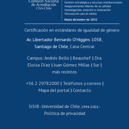
Funcionarias/os
Cursos internos de capacitación
Bienestar del personal
Certificación en estándares de igualdad de género
Portal de movilidad interna
Certificado de renta
Av. Libertador Bernardo O'Higgins 1058,
Santiago de Chile,
Casa Central
Certificado de renta honorarios
Gestión de correo uchile
Campus
:
Andrés Bello
|
Beauchef
|
Dra.
Editar páginas blancas
Eloísa Díaz
|
Juan Gómez Millas
|
Sur
|
más recintos
Extranjeras/os
Revalidación y reconocimiento de títulos
+56 2 29782000
|
Teléfonos y correos
|
Mapa del portal
|
Contacto
Postulación al Programa de Movilidad Estudiantil
Inscripción de asignaturas
SISIB
Universidad de Chile
Cursos de español
-
, 1994-2026 -
Política de privacidad
Mi Uchile
Ayuda tecnológica
Tarjeta TUI
Wifi