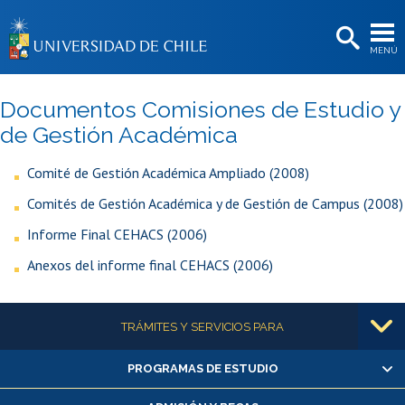
EXTENSIÓN
MENÚ
BIBLIOTECAS
LA UNIVERSIDAD
Documentos Comisiones de Estudio y
Postulantes
de Gestión Académica
Estudiantes
Comité de Gestión Académica Ampliado (2008)
Comités de Gestión Académica y de Gestión de Campus (2008)
Académicas/os
Informe Final CEHACS (2006)
Funcionarias/os
Anexos del informe final CEHACS (2006)
Egresadas/os
Más información
TRÁMITES Y SERVICIOS PARA
PROGRAMAS DE ESTUDIO
Alumnas/os y exalumnas/os
Matrícula en línea