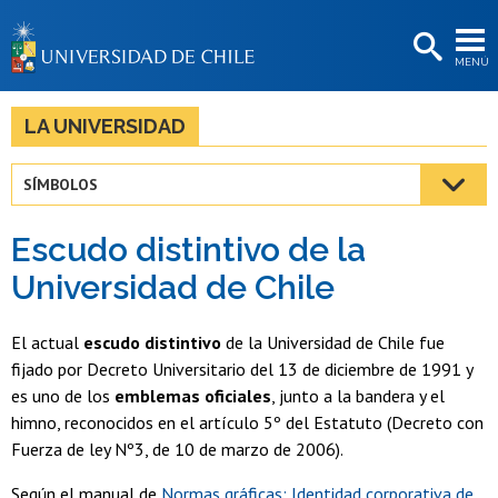
EXTENSIÓN
MENÚ
BIBLIOTECAS
LA UNIVERSIDAD
LA UNIVERSIDAD
Postulantes
SÍMBOLOS
Estudiantes
Escudo distintivo de la
Académicas/os
Universidad de Chile
Funcionarias/os
El actual
escudo distintivo
de la Universidad de Chile fue
Egresadas/os
fijado por Decreto Universitario del 13 de diciembre de 1991 y
es uno de los
emblemas oficiales
, junto a la bandera y el
himno, reconocidos en el artículo 5º del Estatuto (Decreto con
Fuerza de ley Nº3, de 10 de marzo de 2006).
Según el manual de
Normas gráficas: Identidad corporativa de