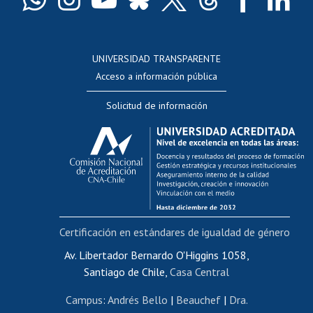
Docentes
Postulación a concursos internos de investigación
Consulta a bases de datos
UNIVERSIDAD TRANSPARENTE
Perfeccionamiento
Acceso a información pública
Editar Portafolio Académico
Solicitud de información
Evaluación docente
Calificación académica
Postulación al AUCAI
Funcionarias/os
Cursos internos de capacitación
Bienestar del personal
Certificación en estándares de igualdad de género
Portal de movilidad interna
Certificado de renta
Av. Libertador Bernardo O'Higgins 1058,
Santiago de Chile,
Casa Central
Certificado de renta honorarios
Gestión de correo uchile
Campus
:
Andrés Bello
|
Beauchef
|
Dra.
Editar páginas blancas