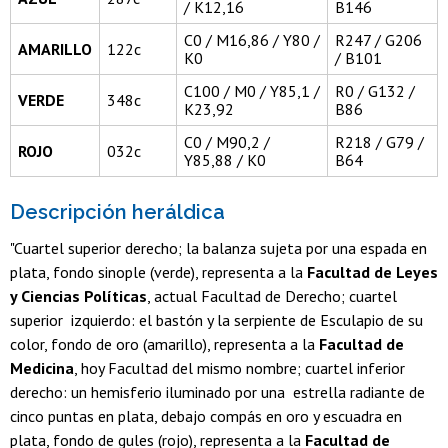
/ K12,16
B146
C0 / M16,86 / Y80 /
R247 / G206
AMARILLO
122c
K0
/ B101
C100 / M0 / Y85,1 /
R0 / G132 /
VERDE
348c
K23,92
B86
C0 / M90,2 /
R218 / G79 /
ROJO
032c
Y85,88 / K0
B64
Descripción heráldica
"Cuartel superior derecho; la balanza sujeta por una espada en
plata, fondo sinople (verde), representa a la
Facultad de Leyes
y Ciencias Políticas
, actual Facultad de Derecho; cuartel
superior izquierdo: el bastón y la serpiente de Esculapio de su
color, fondo de oro (amarillo), representa a la
Facultad de
Medicina
, hoy Facultad del mismo nombre; cuartel inferior
derecho: un hemisferio iluminado por una estrella radiante de
cinco puntas en plata, debajo compás en oro y escuadra en
plata, fondo de gules (rojo), representa a la
Facultad de