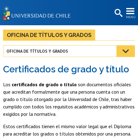
EXTENSIÓN
MENÚ
BIBLIOTECAS
LA UNIVERSIDAD
OFICINA DE TÍTULOS Y GRADOS
Postulantes
OFICINA DE TÍTULOS Y GRADOS
Estudiantes
Certificados de grado y título
Académicas/os
Funcionarias/os
Los
certificados de grado o título
son documentos oficiales
que acreditan formalmente que una persona cuenta con un
Egresadas/os
grado o título otorgado por la Universidad de Chile, tras haber
cumplido con todos los requisitos académicos y administrativos
exigidos por la normativa.
Estos certificados tienen el mismo valor legal que el Diploma
para acreditar los grados o títulos obtenidos por una persona.