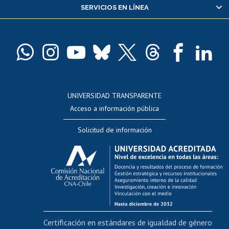
SERVICIOS EN LÍNEA
Pago de arancel y crédito alumnos
Pago de arancel y crédito exalumnos
Certificado de títulos y grados
Docentes
Postulación a concursos internos de investigación
Consulta a bases de datos
UNIVERSIDAD TRANSPARENTE
Perfeccionamiento
Acceso a información pública
Editar Portafolio Académico
Solicitud de información
Evaluación docente
Calificación académica
Postulación al AUCAI
Funcionarias/os
Cursos internos de capacitación
Bienestar del personal
Certificación en estándares de igualdad de género
Portal de movilidad interna