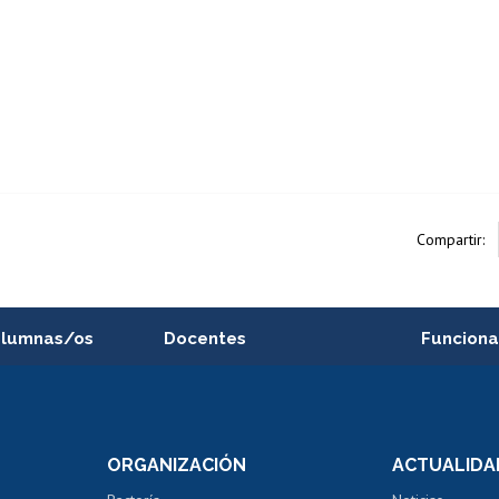
Compartir:
alumnas/os
Docentes
Funciona
Postulación a concursos
Cursos inte
internos de investigación
capacitació
e asignaturas
Consulta a bases de datos
Bienestar d
 de notas
ORGANIZACIÓN
ACTUALIDA
Perfeccionamiento
Portal de m
 regular
Editar Portafolio Académico
Certificado