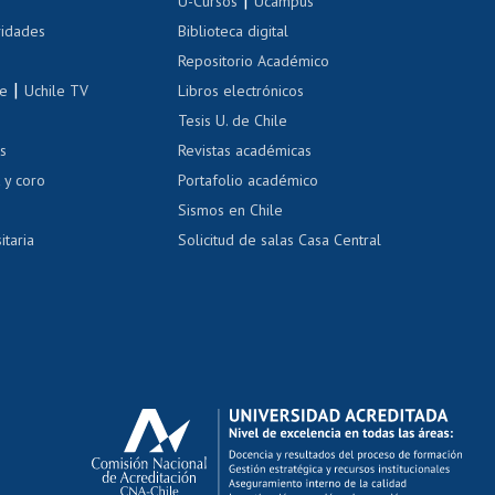
U-Cursos
Ucampus
Cursos de español
 de renta
vidades
Biblioteca digital
Repositorio Académico
correo uchile
|
le
Uchile TV
Libros electrónicos
nas blancas
Tesis U. de Chile
os
Revistas académicas
, sexual y violencia
Denuncias administrativas
 y coro
Portafolio académico
Sismos en Chile
itaria
Solicitud de salas Casa Central