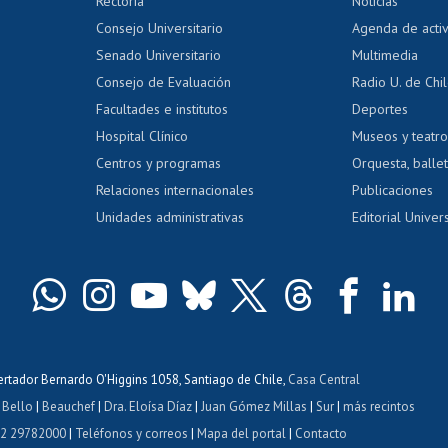
Rectoría
Noticias
tal
Evaluación docente
Certificado
Consejo Universitario
Agenda de acti
dito alumnos
honorarios
Calificación académica
Senado Universitario
Multimedia
dito exalumnos
Gestión de 
Consejo de Evaluación
Radio U. de Chi
Postulación al AUCAI
y grados
Editar pági
Facultades e institutos
Deportes
Hospital Clínico
Museos y teatr
da tecnológica
Tarjeta TUI
Wifi
Acoso laboral
s
Centros y programas
Orquesta, ballet
Relaciones internacionales
Publicaciones
Unidades administrativas
Editorial Univers
bertador Bernardo O'Higgins 1058, Santiago de Chile,
Casa Central
 Bello
|
Beauchef
|
Dra. Eloísa Díaz
|
Juan Gómez Millas
|
Sur
|
más recintos
 2 29782000
|
Teléfonos y correos
|
Mapa del portal
|
Contacto