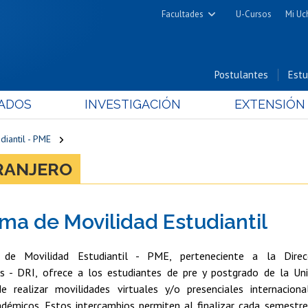
Facultades
U-Cursos
Mi Uc
Arquitectura y Urbanismo
Ciencias
Postulantes
Estu
Cs. Físicas y Matemáticas
ADOS
INVESTIGACIÓN
EXTENSIÓN
Cs. Químicas y Farmacéuticas
Cs. Veterinarias y Pecuarias
iantil - PME
Derecho
TRANJERO
Filosofía y Humanidades
Medicina
ma de Movilidad Estudiantil
Estudios Avanzados en Educación
Nutrición y Tecnología de
de Movilidad Estudiantil - PME, perteneciente a la Direc
Alimentos
es - DRI, ofrece a los estudiantes de pre y postgrado de la Uni
e realizar movilidades virtuales y/o presenciales internacio
démicos. Estos intercambios permiten al finalizar cada semestre