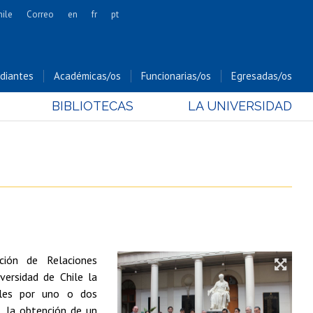
hile
Correo
en
fr
pt
Artes
Cs. Agronómicas
diantes
Académicas/os
Funcionarias/os
Egresadas/os
Cs. Forestales y Conservación
BIBLIOTECAS
LA UNIVERSIDAD
Cs. Sociales
Comunicación e Imagen
Economía y Negocios
Gobierno
Odontología
Estudios Internacionales
Bachillerato
ción de Relaciones
Hospital Clínico
versidad de Chile la
nales por uno o dos
, la obtención de un