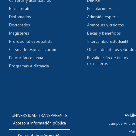
Carreras y licenciaturas
DEMRE
Servicio médico y den
Bachillerato
Postulaciones
Pago de arancel y cré
Diplomados
Admisión especial
Pago de arancel y cré
Doctorados
Aranceles y créditos
Certificado de títulos 
Magísteres
Becas y beneficios
Profesional especialista
Intercambio estudiantil
Mi Uchile
Ayu
Cursos de especialización
Oficina de Títulos y Grado
Educación continua
Revalidación de títulos
extranjeros
Programas a distancia
UNIVERSIDAD TRANSPARENTE
Av. Li
Acceso a información pública
Campus
:
Andrés
+56
Solicitud de información