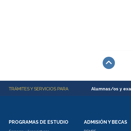
Subir
Más información
TRÁMITES Y SERVICIOS PARA
Alumnas/os y ex
Matrícula en línea
Inscripción y cambio d
Consulta y certificado
PROGRAMAS DE ESTUDIO
ADMISIÓN Y BECAS
Certificado de alumno