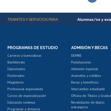
Subir
Más información
TRÁMITES Y SERVICIOS PARA
Alumnas/os y ex
Matrícula en línea
Inscripción y cambio d
Consulta y certificado
PROGRAMAS DE ESTUDIO
ADMISIÓN Y BECAS
Certificado de alumno
Carreras y licenciaturas
DEMRE
Servicio médico y den
Bachillerato
Postulaciones
Pago de arancel y cré
Diplomados
Admisión especial
Pago de arancel y cré
Doctorados
Aranceles y créditos
Certificado de títulos 
Magísteres
Becas y beneficios
Profesional especialista
Intercambio estudiantil
Mi Uchile
Ayu
Cursos de especialización
Oficina de Títulos y Grado
Educación continua
Revalidación de títulos
extranjeros
Programas a distancia