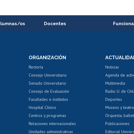
alumnas/os
Docentes
Funciona
Postulación a concursos
Cursos inte
internos de investigación
capacitació
e asignaturas
Consulta a bases de datos
Bienestar d
 de notas
ORGANIZACIÓN
ACTUALIDA
Perfeccionamiento
Portal de m
 regular
Editar Portafolio Académico
Certificado
Rectoría
Noticias
tal
Evaluación docente
Certificado
Consejo Universitario
Agenda de acti
dito alumnos
honorarios
Calificación académica
Senado Universitario
Multimedia
dito exalumnos
Gestión de 
Consejo de Evaluación
Radio U. de Chi
Postulación al AUCAI
y grados
Editar pági
Facultades e institutos
Deportes
Hospital Clínico
Museos y teatr
da tecnológica
Tarjeta TUI
Wifi
Acoso laboral
s
Centros y programas
Orquesta, ballet
Relaciones internacionales
Publicaciones
Unidades administrativas
Editorial Univers