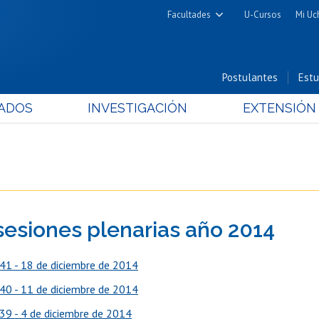
Facultades
U-Cursos
Mi Uc
Arquitectura y Urbanismo
Ciencias
Postulantes
Estu
Cs. Físicas y Matemáticas
ADOS
INVESTIGACIÓN
EXTENSIÓN
Cs. Químicas y Farmacéuticas
Cs. Veterinarias y Pecuarias
Derecho
Filosofía y Humanidades
Medicina
sesiones plenarias año 2014
Estudios Avanzados en Educación
Nutrición y Tecnología de
41 - 18 de diciembre de 2014
Alimentos
40 - 11 de diciembre de 2014
39 - 4 de diciembre de 2014