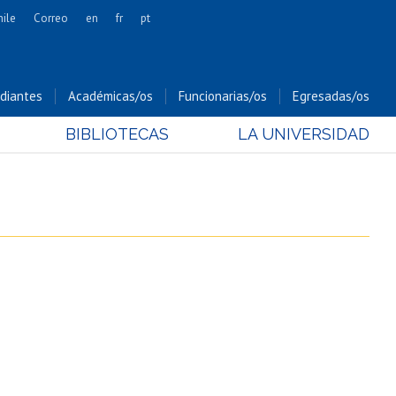
hile
Correo
en
fr
pt
Artes
Cs. Agronómicas
diantes
Académicas/os
Funcionarias/os
Egresadas/os
Cs. Forestales y Conservación
BIBLIOTECAS
LA UNIVERSIDAD
Cs. Sociales
Comunicación e Imagen
Economía y Negocios
Gobierno
Odontología
Estudios Internacionales
Bachillerato
Hospital Clínico