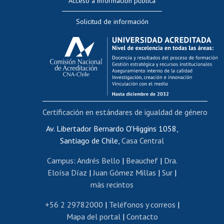
Acceso a información pública
Editar Portafolio Académico
Solicitud de información
Evaluación docente
Calificación académica
Postulación al AUCAI
Funcionarias/os
Cursos internos de capacitación
Bienestar del personal
Certificación en estándares de igualdad de género
Portal de movilidad interna
Certificado de renta
Av. Libertador Bernardo O'Higgins 1058,
Santiago de Chile,
Casa Central
Certificado de renta honorarios
Gestión de correo uchile
Campus
:
Andrés Bello
|
Beauchef
|
Dra.
Editar páginas blancas
Eloísa Díaz
|
Juan Gómez Millas
|
Sur
|
más recintos
Extranjeras/os
Revalidación y reconocimiento de títulos
+56 2 29782000
|
Teléfonos y correos
|
Mapa del portal
|
Contacto
Postulación al Programa de Movilidad Estudiantil