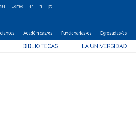
hile
Correo
en
fr
pt
Artes
Cs. Agronómicas
diantes
Académicas/os
Funcionarias/os
Egresadas/os
Cs. Forestales y Conservación
BIBLIOTECAS
LA UNIVERSIDAD
Cs. Sociales
Comunicación e Imagen
Economía y Negocios
Gobierno
Odontología
Estudios Internacionales
Bachillerato
Hospital Clínico