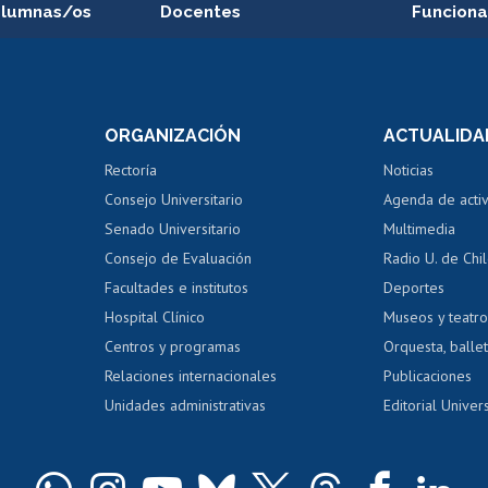
alumnas/os
Docentes
Funciona
Postulación a concursos
Cursos inte
internos de investigación
capacitació
e asignaturas
Consulta a bases de datos
Bienestar d
 de notas
ORGANIZACIÓN
ACTUALIDA
Perfeccionamiento
Portal de m
 regular
Editar Portafolio Académico
Certificado
Rectoría
Noticias
tal
Evaluación docente
Certificado
Consejo Universitario
Agenda de acti
dito alumnos
honorarios
Calificación académica
Senado Universitario
Multimedia
dito exalumnos
Gestión de 
Consejo de Evaluación
Radio U. de Chi
Postulación al AUCAI
y grados
Editar pági
Facultades e institutos
Deportes
Hospital Clínico
Museos y teatr
da tecnológica
Tarjeta TUI
Wifi
Acoso laboral
s
Centros y programas
Orquesta, ballet
Relaciones internacionales
Publicaciones
Unidades administrativas
Editorial Univers