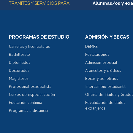
TRÁMITES Y SERVICIOS PARA
Alumnas/os y ex
Matrícula en línea
Inscripción y cambio d
Consulta y certificado
PROGRAMAS DE ESTUDIO
ADMISIÓN Y BECAS
Certificado de alumno
Carreras y licenciaturas
DEMRE
Servicio médico y den
Bachillerato
Postulaciones
Pago de arancel y cré
Diplomados
Admisión especial
Pago de arancel y cré
Doctorados
Aranceles y créditos
Certificado de títulos 
Magísteres
Becas y beneficios
Profesional especialista
Intercambio estudiantil
Mi Uchile
Ayu
Cursos de especialización
Oficina de Títulos y Grado
Educación continua
Revalidación de títulos
extranjeros
Programas a distancia