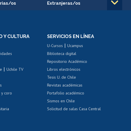
rias/os
Extranjeras/os
rnos de
Revalidación y reconocimiento
n
de títulos
el personal
Postulación al Programa de
Movilidad Estudiantil
D Y CULTURA
SERVICIOS EN LÍNEA
ovilidad interna
Inscripción de asignaturas
|
 de renta
U-Cursos
Ucampus
Cursos de español
 de renta
vidades
Biblioteca digital
Repositorio Académico
correo uchile
|
le
Uchile TV
Libros electrónicos
nas blancas
Tesis U. de Chile
os
Revistas académicas
, sexual y violencia
Denuncias administrativas
 y coro
Portafolio académico
Sismos en Chile
itaria
Solicitud de salas Casa Central