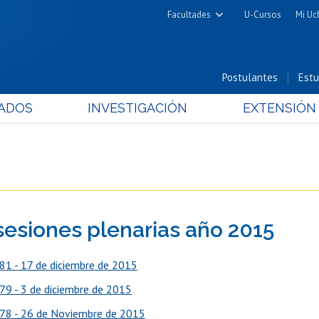
Facultades
U-Cursos
Mi Uc
Arquitectura y Urbanismo
Ciencias
Postulantes
Estu
Cs. Físicas y Matemáticas
ADOS
INVESTIGACIÓN
EXTENSIÓN
Cs. Químicas y Farmacéuticas
Cs. Veterinarias y Pecuarias
Derecho
Filosofía y Humanidades
Medicina
sesiones plenarias año 2015
Estudios Avanzados en Educación
Nutrición y Tecnología de
81 - 17 de diciembre de 2015
Alimentos
79 - 3 de diciembre de 2015
78 - 26 de Noviembre de 2015