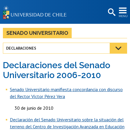
EXTENSIÓN
MENÚ
BIBLIOTECAS
LA UNIVERSIDAD
SENADO UNIVERSITARIO
Postulantes
DECLARACIONES
Estudiantes
Declaraciones del Senado
Académicas/os
Universitario 2006-2010
Funcionarias/os
Senado Universitario manifiesta concordancia con discurso
Egresadas/os
del Rector Víctor Pérez Vera
30 de junio de 2010
Declaración del Senado Universitario sobre la situación del
terreno del Centro de Investigación Avanzada en Educación