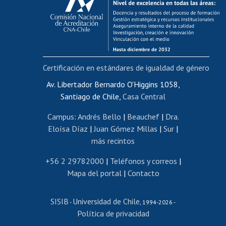
Postulación al AUCAI
Funcionarias/os
Cursos internos de capacitación
Bienestar del personal
Certificación en estándares de igualdad de género
Portal de movilidad interna
Certificado de renta
Av. Libertador Bernardo O'Higgins 1058,
Santiago de Chile,
Casa Central
Certificado de renta honorarios
Gestión de correo uchile
Campus
:
Andrés Bello
|
Beauchef
|
Dra.
Editar páginas blancas
Eloísa Díaz
|
Juan Gómez Millas
|
Sur
|
más recintos
Extranjeras/os
Revalidación y reconocimiento de títulos
+56 2 29782000
|
Teléfonos y correos
|
Mapa del portal
|
Contacto
Postulación al Programa de Movilidad Estudiantil
Inscripción de asignaturas
SISIB
Universidad de Chile
Cursos de español
-
, 1994-2026 -
Política de privacidad