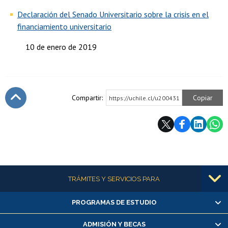
Declaración del Senado Universitario sobre la crisis en el
financiamiento universitario
10 de enero de 2019
Compartir:
Copiar
https://uchile.cl/u200431
Subir
Más información
TRÁMITES Y SERVICIOS PARA
PROGRAMAS DE ESTUDIO
Alumnas/os y exalumnas/os
Matrícula en línea
ADMISIÓN Y BECAS