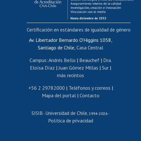
Funcionarias/os
Cursos internos de capacitación
Bienestar del personal
Certificación en estándares de igualdad de género
Portal de movilidad interna
Certificado de renta
Av. Libertador Bernardo O'Higgins 1058,
Santiago de Chile,
Casa Central
Certificado de renta honorarios
Gestión de correo uchile
Campus
:
Andrés Bello
|
Beauchef
|
Dra.
Editar páginas blancas
Eloísa Díaz
|
Juan Gómez Millas
|
Sur
|
más recintos
Extranjeras/os
Revalidación y reconocimiento de títulos
+56 2 29782000
|
Teléfonos y correos
|
Mapa del portal
|
Contacto
Postulación al Programa de Movilidad Estudiantil
Inscripción de asignaturas
SISIB
Universidad de Chile
Cursos de español
-
, 1994-2026 -
Política de privacidad
Mi Uchile
Ayuda tecnológica
Tarjeta TUI
Wifi