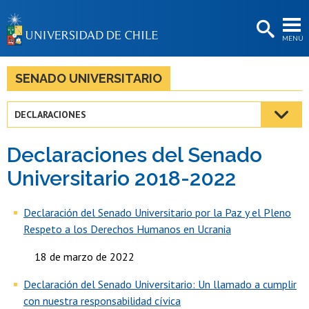
EXTENSIÓN
MENÚ
BIBLIOTECAS
LA UNIVERSIDAD
SENADO UNIVERSITARIO
Postulantes
DECLARACIONES
Estudiantes
Declaraciones del Senado
Académicas/os
Universitario 2018-2022
Funcionarias/os
Declaración del Senado Universitario por la Paz y el Pleno
Egresadas/os
Respeto a los Derechos Humanos en Ucrania
18 de marzo de 2022
Declaración del Senado Universitario: Un llamado a cumplir
con nuestra responsabilidad cívica