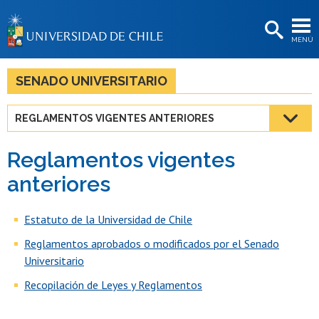
EXTENSIÓN
MENÚ
BIBLIOTECAS
LA UNIVERSIDAD
SENADO UNIVERSITARIO
Postulantes
REGLAMENTOS VIGENTES ANTERIORES
Estudiantes
Reglamentos vigentes
Académicas/os
anteriores
Funcionarias/os
Estatuto de la Universidad de Chile
Egresadas/os
Reglamentos aprobados o modificados por el Senado
Universitario
Recopilación de Leyes y Reglamentos