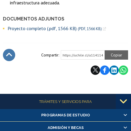
infraestructura adecuada.
DOCUMENTOS ADJUNTOS
Proyecto completo (.pdf, 1566 KB)
(PDF, 1566 KB)
Compartir:
Copiar
https://uchile.cl/u114114
Subir
Más información
TRÁMITES Y SERVICIOS PARA
PROGRAMAS DE ESTUDIO
Alumnas/os y exalumnas/os
Matrícula en línea
ADMISIÓN Y BECAS