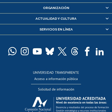
Inscripción y cambio de asignaturas
ORGANIZACIÓN
Consulta y certificado de notas
Certificado de alumno regular
ACTUALIDAD Y CULTURA
Servicio médico y dental
SERVICIOS EN LÍNEA
Pago de arancel y crédito alumnos
Pago de arancel y crédito exalumnos
Certificado de títulos y grados
Docentes
Postulación a concursos internos de investigación
Consulta a bases de datos
UNIVERSIDAD TRANSPARENTE
Perfeccionamiento
Acceso a información pública
Editar Portafolio Académico
Solicitud de información
Evaluación docente
Calificación académica
Postulación al AUCAI