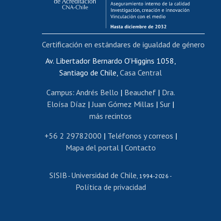
Funcionarias/os
Cursos internos de capacitación
Bienestar del personal
Certificación en estándares de igualdad de género
Portal de movilidad interna
Certificado de renta
Av. Libertador Bernardo O'Higgins 1058,
Santiago de Chile,
Casa Central
Certificado de renta honorarios
Gestión de correo uchile
Campus
:
Andrés Bello
|
Beauchef
|
Dra.
Editar páginas blancas
Eloísa Díaz
|
Juan Gómez Millas
|
Sur
|
más recintos
Extranjeras/os
Revalidación y reconocimiento de títulos
+56 2 29782000
|
Teléfonos y correos
|
Mapa del portal
|
Contacto
Postulación al Programa de Movilidad Estudiantil
Inscripción de asignaturas
SISIB
Universidad de Chile
Cursos de español
-
, 1994-2026 -
Política de privacidad
Mi Uchile
Ayuda tecnológica
Tarjeta TUI
Wifi
Acoso laboral, sexual y violencia