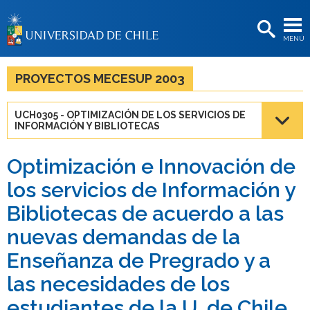
EXTENSIÓN
MENÚ
BIBLIOTECAS
LA UNIVERSIDAD
PROYECTOS MECESUP 2003
Postulantes
UCH0305 - OPTIMIZACIÓN DE LOS SERVICIOS DE
INFORMACIÓN Y BIBLIOTECAS
Estudiantes
Académicas/os
Optimización e Innovación de
los servicios de Información y
Funcionarias/os
Bibliotecas de acuerdo a las
Egresadas/os
nuevas demandas de la
Enseñanza de Pregrado y a
las necesidades de los
estudiantes de la U. de Chile