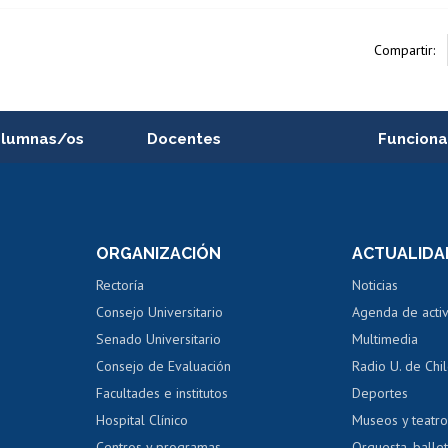
Compartir:
alumnas/os
Docentes
Funciona
Postulación a concursos
Cursos inte
internos de investigación
capacitació
e asignaturas
Consulta a bases de datos
Bienestar d
 de notas
ORGANIZACIÓN
ACTUALIDA
Perfeccionamiento
Portal de m
 regular
Editar Portafolio Académico
Certificado
Rectoría
Noticias
tal
Evaluación docente
Certificado
Consejo Universitario
Agenda de acti
dito alumnos
honorarios
Calificación académica
Senado Universitario
Multimedia
dito exalumnos
Gestión de 
Consejo de Evaluación
Radio U. de Chi
Postulación al AUCAI
y grados
Editar pági
Facultades e institutos
Deportes
Hospital Clínico
Museos y teatr
da tecnológica
Tarjeta TUI
Wifi
Acoso laboral
s
Centros y programas
Orquesta, ballet