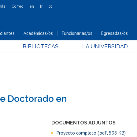
hile
Correo
en
fr
pt
Artes
Cs. Agronómicas
diantes
Académicas/os
Funcionarias/os
Egresadas/os
Cs. Forestales y Conservación
BIBLIOTECAS
LA UNIVERSIDAD
Cs. Sociales
Comunicación e Imagen
Economía y Negocios
Gobierno
Odontología
de Doctorado en
Estudios Internacionales
Bachillerato
Hospital Clínico
DOCUMENTOS ADJUNTOS
Proyecto completo (.pdf, 598 KB)