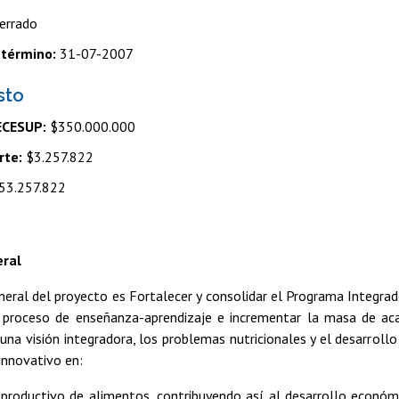
errado
 término:
31-07-2007
sto
ECESUP:
$350.000.000
rte:
$3.257.822
53.257.822
eral
neral del proyecto es Fortalecer y consolidar el Programa Integra
l proceso de enseñanza-aprendizaje e incrementar la masa de aca
una visión integradora, los problemas nutricionales y el desarrollo 
innovativo en:
 productivo de alimentos, contribuyendo así al desarrollo económ