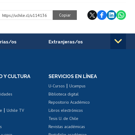
Copiar
https://uchile.cl/u114136
rias/os
Extranjeras/os
rnos de
Revalidación y reconocimiento
n
de títulos
el personal
Postulación al Programa de
Movilidad Estudiantil
D Y CULTURA
SERVICIOS EN LÍNEA
ovilidad interna
Inscripción de asignaturas
|
 de renta
U-Cursos
Ucampus
Cursos de español
 de renta
vidades
Biblioteca digital
Repositorio Académico
correo uchile
|
le
Uchile TV
Libros electrónicos
nas blancas
Tesis U. de Chile
os
Revistas académicas
, sexual y violencia
Denuncias administrativas
 y coro
Portafolio académico