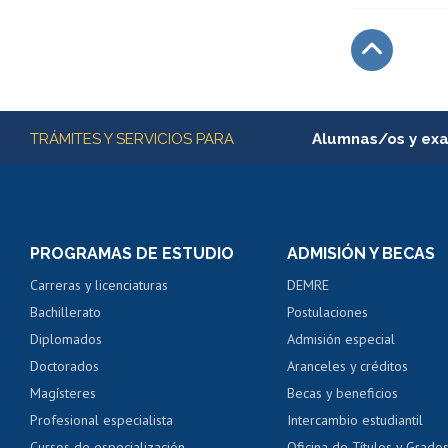
Subir
Más información
TRÁMITES Y SERVICIOS PARA
Alumnas/os y ex
Matrícula en línea
Inscripción y cambio d
Consulta y certificado
PROGRAMAS DE ESTUDIO
ADMISIÓN Y BECAS
Certificado de alumno
Carreras y licenciaturas
DEMRE
Servicio médico y den
Bachillerato
Postulaciones
Pago de arancel y cré
Diplomados
Admisión especial
Pago de arancel y cré
Doctorados
Aranceles y créditos
Certificado de títulos 
Magísteres
Becas y beneficios
Profesional especialista
Intercambio estudiantil
Mi Uchile
Ayu
Cursos de especialización
Oficina de Títulos y Grado