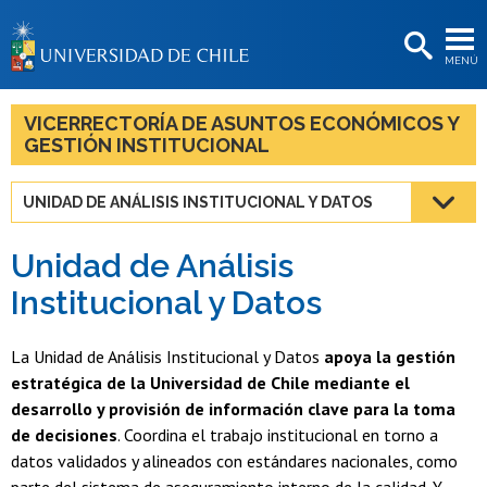
EXTENSIÓN
MENÚ
BIBLIOTECAS
LA UNIVERSIDAD
VICERRECTORÍA DE ASUNTOS ECONÓMICOS Y
GESTIÓN INSTITUCIONAL
Postulantes
Estudiantes
UNIDAD DE ANÁLISIS INSTITUCIONAL Y DATOS
Académicas/os
Unidad de Análisis
Funcionarias/os
Institucional y Datos
Egresadas/os
La Unidad de Análisis Institucional y Datos
apoya la gestión
estratégica de la Universidad de Chile mediante el
desarrollo y provisión de información clave para la toma
de decisiones
. Coordina el trabajo institucional en torno a
datos validados y alineados con estándares nacionales, como