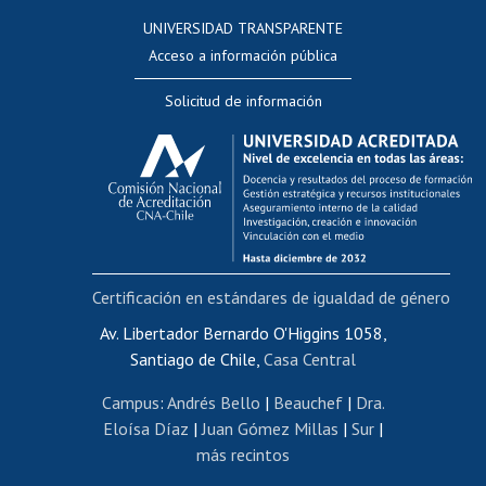
Consulta a bases de datos
UNIVERSIDAD TRANSPARENTE
Perfeccionamiento
Acceso a información pública
Editar Portafolio Académico
Solicitud de información
Evaluación docente
Calificación académica
Postulación al AUCAI
Funcionarias/os
Cursos internos de capacitación
Bienestar del personal
Certificación en estándares de igualdad de género
Portal de movilidad interna
Certificado de renta
Av. Libertador Bernardo O'Higgins 1058,
Santiago de Chile,
Casa Central
Certificado de renta honorarios
Gestión de correo uchile
Campus
:
Andrés Bello
|
Beauchef
|
Dra.
Editar páginas blancas
Eloísa Díaz
|
Juan Gómez Millas
|
Sur
|
más recintos
Extranjeras/os