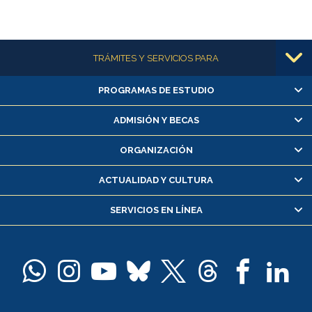
Más información
TRÁMITES Y SERVICIOS PARA
PROGRAMAS DE ESTUDIO
Alumnas/os y exalumnas/os
Matrícula en línea
ADMISIÓN Y BECAS
Inscripción y cambio de asignaturas
ORGANIZACIÓN
Consulta y certificado de notas
Certificado de alumno regular
ACTUALIDAD Y CULTURA
Servicio médico y dental
SERVICIOS EN LÍNEA
Pago de arancel y crédito alumnos
Pago de arancel y crédito exalumnos
Certificado de títulos y grados
Docentes
Postulación a concursos internos de investigación