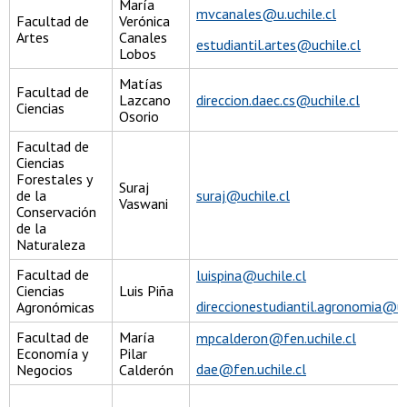
María
mvcanales@u.uchile.cl
Facultad de
Verónica
Artes
Canales
estudiantil.artes@uchile.cl
Lobos
Matías
Facultad de
Lazcano
direccion.daec.cs@uchile.cl
Ciencias
Osorio
Facultad de
Ciencias
Forestales y
Suraj
de la
suraj@uchile.cl
Vaswani
Conservación
de la
Naturaleza
Facultad de
luispina@uchile.cl
Ciencias
Luis Piña
direccionestudiantil.agronomia@u.u
Agronómicas
Facultad de
María
mpcalderon@fen.uchile.cl
Economía y
Pilar
dae@fen.uchile.cl
Negocios
Calderón