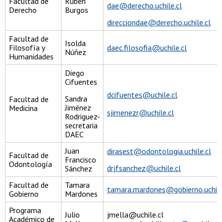
Facultad de
Rubén
dae@derecho.uchile.cl
Derecho
Burgos
direcciondae@derecho.uchile.cl
Facultad de
Isolda
Filosofía y
daec.filosofia@uchile.cl
Núñez
Humanidades
Diego
Cifuentes
dcifuentes@uchile.cl
Sandra
Facultad de
Jiménez
Medicina
sjimenezr@uchile.cl
Rodriguez-
secretaria
DAEC
Juan
dirasest@odontologia.uchile.cl
Facultad de
Francisco
Odontología
drjfsanchez@uchile.cl
Sánchez
Facultad de
Tamara
tamara.mardones@gobierno.uchile
Gobierno
Mardones
Programa
Julio
jmella@uchile.cl
Académico de