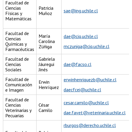
Facultad de
Ciencias
Patricia
sae@ing.uchile.cl
Físicas y
Muñoz
Matemáticas
Facultad de
María
dae@ciq.uchile.cl
Ciencias
Carolina
Químicas y
mczuniga@ciq.uchile.cl
Zúñiga
Farmacéuticas
Facultad de
Gabriela
Ciencias
Jáuregui
dae@facso.cl
Sociales
Jinés
Facultad de
erwinhenriquezb@uchile.cl
Erwin
Comunicación
Henríquez
daecfcei@uchile.cl
e Imagen
Facultad de
cesar.camilo@uchile.cl
Ciencias
César
Veterinarias y
Camilo
dae.favet@veterinaria.uchile.cl
Pecuarias
rburgos@derecho.uchile.cl