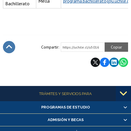
Mella
programa.bachillerato@u.uchile.cl
Bachillerato
Compartir:
Copiar
https://uchile.cl/u5016
Subir
Más información
TRÁMITES Y SERVICIOS PARA
PROGRAMAS DE ESTUDIO
Alumnas/os y exalumnas/os
Matrícula en línea
ADMISIÓN Y BECAS
Inscripción y cambio de asignaturas