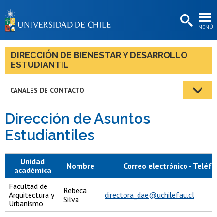
EXTENSIÓN
MENÚ
BIBLIOTECAS
LA UNIVERSIDAD
DIRECCIÓN DE BIENESTAR Y DESARROLLO
ESTUDIANTIL
Postulantes
Estudiantes
CANALES DE CONTACTO
Académicas/os
Dirección de Asuntos
Funcionarias/os
Estudiantiles
Egresadas/os
Unidad
Nombre
Correo electrónico - Teléf
académica
Facultad de
Rebeca
Arquitectura y
directora_dae@uchilefau.cl
Silva
Urbanismo