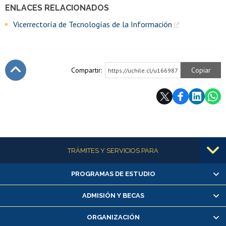
ENLACES RELACIONADOS
Vicerrectoría de Tecnologías de la Información
Compartir:
Copiar
https://uchile.cl/u166987
Subir
Más información
TRÁMITES Y SERVICIOS PARA
PROGRAMAS DE ESTUDIO
Alumnas/os y exalumnas/os
Matrícula en línea
ADMISIÓN Y BECAS
Inscripción y cambio de asignaturas
ORGANIZACIÓN
Consulta y certificado de notas