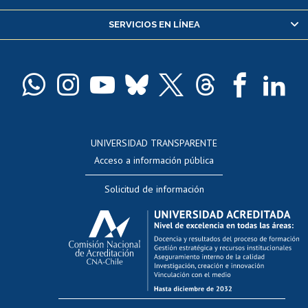
Servicio médico y dental
SERVICIOS EN LÍNEA
Pago de arancel y crédito alumnos
Pago de arancel y crédito exalumnos
Certificado de títulos y grados
Docentes
Postulación a concursos internos de investigación
Consulta a bases de datos
UNIVERSIDAD TRANSPARENTE
Perfeccionamiento
Acceso a información pública
Editar Portafolio Académico
Solicitud de información
Evaluación docente
Calificación académica
Postulación al AUCAI
Funcionarias/os
Cursos internos de capacitación
Bienestar del personal