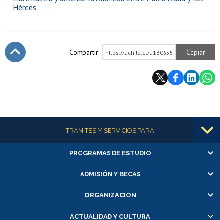
Héroes
Compartir:
Copiar
https://uchile.cl/u130655
Subir
Más información
TRÁMITES Y SERVICIOS PARA
PROGRAMAS DE ESTUDIO
Alumnas/os y exalumnas/os
Matrícula en línea
ADMISIÓN Y BECAS
Inscripción y cambio de asignaturas
ORGANIZACIÓN
Consulta y certificado de notas
Certificado de alumno regular
ACTUALIDAD Y CULTURA