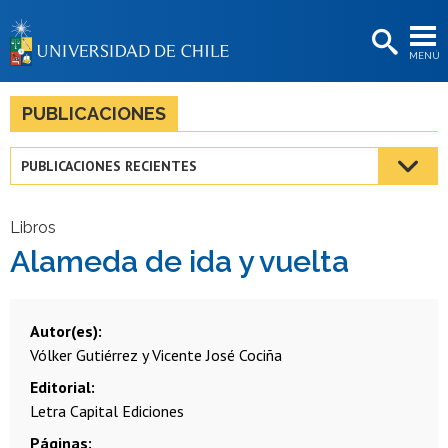
EXTENSIÓN
MENÚ
BIBLIOTECAS
LA UNIVERSIDAD
PUBLICACIONES
Postulantes
PUBLICACIONES RECIENTES
Estudiantes
Académicas/os
Libros
Alameda de ida y vuelta
Funcionarias/os
Egresadas/os
Autor(es)
Vólker Gutiérrez y Vicente José Cociña
Editorial
Letra Capital Ediciones
Páginas