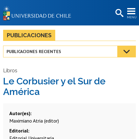
EXTENSIÓN
MENÚ
BIBLIOTECAS
LA UNIVERSIDAD
PUBLICACIONES
Postulantes
PUBLICACIONES RECIENTES
Estudiantes
Académicas/os
Libros
Le Corbusier y el Sur de
Funcionarias/os
América
Egresadas/os
Autor(es)
Maximiano Atria (editor)
Editorial
Editorial Universitaria