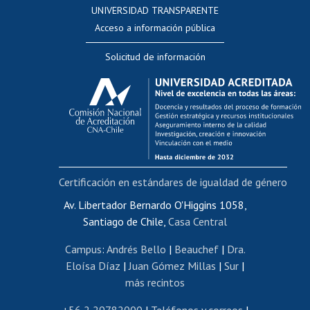
UNIVERSIDAD TRANSPARENTE
Perfeccionamiento
Acceso a información pública
Editar Portafolio Académico
Solicitud de información
Evaluación docente
Calificación académica
Postulación al AUCAI
Funcionarias/os
Cursos internos de capacitación
Bienestar del personal
Certificación en estándares de igualdad de género
Portal de movilidad interna
Certificado de renta
Av. Libertador Bernardo O'Higgins 1058,
Santiago de Chile,
Casa Central
Certificado de renta honorarios
Gestión de correo uchile
Campus
:
Andrés Bello
|
Beauchef
|
Dra.
Editar páginas blancas
Eloísa Díaz
|
Juan Gómez Millas
|
Sur
|
más recintos
Extranjeras/os
Revalidación y reconocimiento de títulos