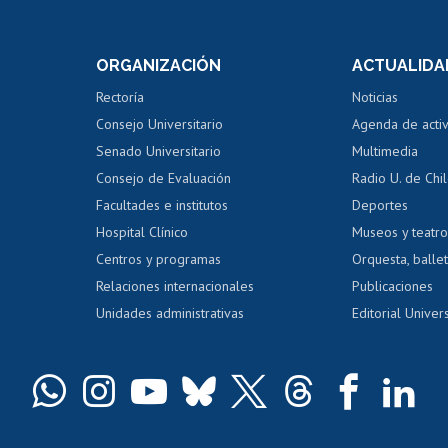
internos de investigación
capacitació
e asignaturas
Consulta a bases de datos
Bienestar d
 de notas
ORGANIZACIÓN
ACTUALIDA
Perfeccionamiento
Portal de m
 regular
Editar Portafolio Académico
Certificado
Rectoría
Noticias
tal
Evaluación docente
Certificado
Consejo Universitario
Agenda de acti
dito alumnos
honorarios
Calificación académica
Senado Universitario
Multimedia
dito exalumnos
Gestión de 
Consejo de Evaluación
Radio U. de Chi
Postulación al AUCAI
y grados
Editar pági
Facultades e institutos
Deportes
Hospital Clínico
Museos y teatr
da tecnológica
Tarjeta TUI
Wifi
Acoso laboral
s
Centros y programas
Orquesta, ballet
Relaciones internacionales
Publicaciones
Unidades administrativas
Editorial Univers