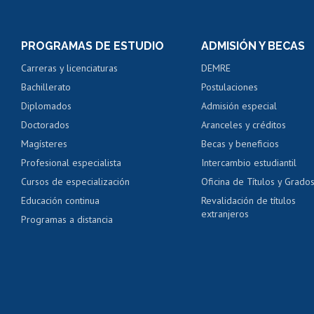
Inscripción y cambio d
Consulta y certificado
PROGRAMAS DE ESTUDIO
ADMISIÓN Y BECAS
Certificado de alumno
Carreras y licenciaturas
DEMRE
Servicio médico y den
Bachillerato
Postulaciones
Pago de arancel y cré
Diplomados
Admisión especial
Pago de arancel y cré
Doctorados
Aranceles y créditos
Certificado de títulos 
Magísteres
Becas y beneficios
Profesional especialista
Intercambio estudiantil
Mi Uchile
Ayu
Cursos de especialización
Oficina de Títulos y Grado
Educación continua
Revalidación de títulos
extranjeros
Programas a distancia