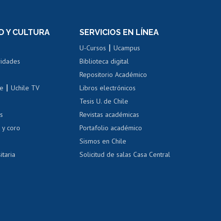
n
de títulos
el personal
Postulación al Programa de
Movilidad Estudiantil
D Y CULTURA
SERVICIOS EN LÍNEA
ovilidad interna
Inscripción de asignaturas
|
 de renta
U-Cursos
Ucampus
Cursos de español
 de renta
vidades
Biblioteca digital
Repositorio Académico
correo uchile
|
le
Uchile TV
Libros electrónicos
nas blancas
Tesis U. de Chile
os
Revistas académicas
, sexual y violencia
Denuncias administrativas
 y coro
Portafolio académico
Sismos en Chile
itaria
Solicitud de salas Casa Central