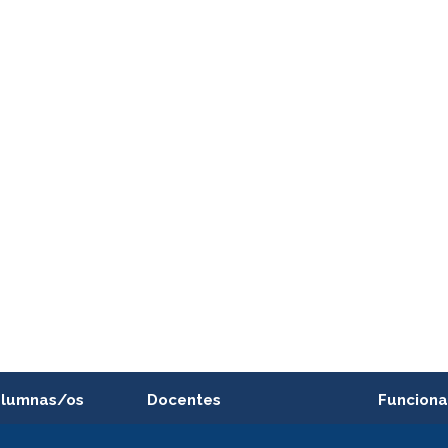
alumnas/os
Docentes
Funciona
Postulación a concursos
Cursos inte