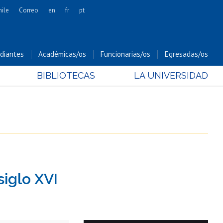
hile
Correo
en
fr
pt
Artes
Cs. Agronómicas
diantes
Académicas/os
Funcionarias/os
Egresadas/os
Cs. Forestales y Conservación
BIBLIOTECAS
LA UNIVERSIDAD
Cs. Sociales
Comunicación e Imagen
Economía y Negocios
Gobierno
Odontología
Estudios Internacionales
Bachillerato
siglo XVI
Hospital Clínico