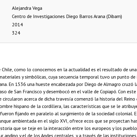
Alejandra Vega
Centro de Investigaciones Diego Barros Arana (Dibam)
2014
324
de Chile, como lo conocemos en la actualidad es el resultado de una 
materiales y simbólicas, cuya secuencia temporal tuvo un punto de i
ana. En 1536 una hueste encabezada por Diego de Almagro cruzó la 
aso de San Francisco y desembocó en el valle de Copiapó. Con este
e circularon acerca de dicha travesía comenzó la historia del Reino 
nombre hispano de la cordillera, las características que se le atribuy
 fueron fijando en paralelo al surgimiento de la sociedad colonial. E
aunque ambientada en el siglo XVI, ofrece ecos que se proyectan has
istoria que se teje en la interacción entre los europeos y los puebl
ur andino y el de los Andes centrales, y a través de las institucione