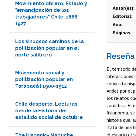
Movimiento obrero, Estado y
Autor(es)
"emancipación de los
Editorial
trabajadores" Chile, 1888-
1927
Año
Páginas
Los sinuosos caminos de la
politización popular en el
Reseña
norte salitrero
El territorio 
Movimiento social y
interacciones 
politización popular en
conquista hisp
Tarapacá | 1900-1912
Andes por el p
los relatos qu
Chile despertó. Lecturas
cordillera. El 
desde la Historia del
fisionomía, se
estallido social de octubre
historia que, 
rtata de una h
el espacio el s
The Hispanic- Mapuche