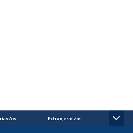
rias/os
Extranjeras/os
rnos de
Revalidación y reconocimiento