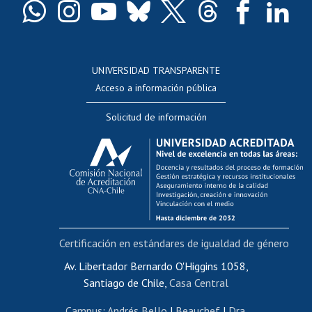
Docentes
Postulación a concursos internos de investigación
Consulta a bases de datos
UNIVERSIDAD TRANSPARENTE
Perfeccionamiento
Acceso a información pública
Editar Portafolio Académico
Solicitud de información
Evaluación docente
Calificación académica
Postulación al AUCAI
Funcionarias/os
Cursos internos de capacitación
Bienestar del personal
Certificación en estándares de igualdad de género
Portal de movilidad interna
Certificado de renta
Av. Libertador Bernardo O'Higgins 1058,
Santiago de Chile,
Casa Central
Certificado de renta honorarios
Gestión de correo uchile
Campus
:
Andrés Bello
|
Beauchef
|
Dra.