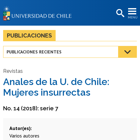
EXTENSIÓN
MENÚ
BIBLIOTECAS
LA UNIVERSIDAD
PUBLICACIONES
Postulantes
PUBLICACIONES RECIENTES
Estudiantes
Académicas/os
Revistas
Anales de la U. de Chile:
Funcionarias/os
Mujeres insurrectas
Egresadas/os
No. 14 (2018): serie 7
Autor(es)
Varios autores