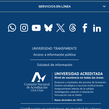
Servicio médico y dental
SERVICIOS EN LÍNEA
Pago de arancel y crédito alumnos
Pago de arancel y crédito exalumnos
Certificado de títulos y grados
Docentes
Postulación a concursos internos de investigación
Consulta a bases de datos
UNIVERSIDAD TRANSPARENTE
Perfeccionamiento
Acceso a información pública
Editar Portafolio Académico
Solicitud de información
Evaluación docente
Calificación académica
Postulación al AUCAI
Funcionarias/os
Cursos internos de capacitación
Bienestar del personal
Certificación en estándares de igualdad de género
Portal de movilidad interna