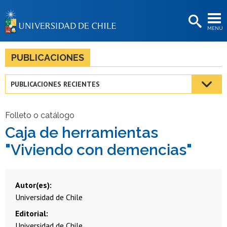
EXTENSIÓN
MENÚ
BIBLIOTECAS
LA UNIVERSIDAD
PUBLICACIONES
Postulantes
PUBLICACIONES RECIENTES
Estudiantes
Académicas/os
Folleto o catálogo
Caja de herramientas
Funcionarias/os
"Viviendo con demencias"
Egresadas/os
Autor(es)
Universidad de Chile
Editorial
Universidad de Chile