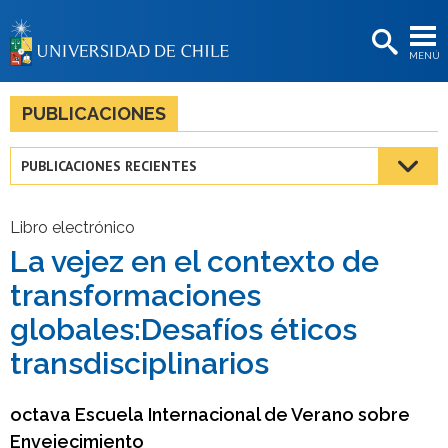
EXTENSIÓN
MENÚ
BIBLIOTECAS
LA UNIVERSIDAD
PUBLICACIONES
Postulantes
PUBLICACIONES RECIENTES
Estudiantes
Académicas/os
Libro electrónico
La vejez en el contexto de
Funcionarias/os
transformaciones
Egresadas/os
globales:Desafíos éticos
transdisciplinarios
octava Escuela Internacional de Verano sobre
Envejecimiento