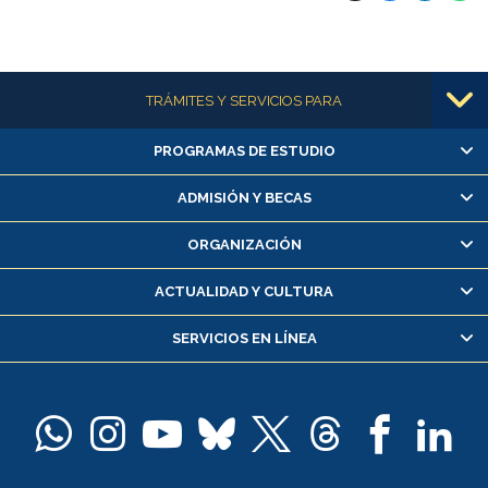
Más información
TRÁMITES Y SERVICIOS PARA
PROGRAMAS DE ESTUDIO
Alumnas/os y exalumnas/os
Matrícula en línea
ADMISIÓN Y BECAS
Inscripción y cambio de asignaturas
ORGANIZACIÓN
Consulta y certificado de notas
Certificado de alumno regular
ACTUALIDAD Y CULTURA
Servicio médico y dental
SERVICIOS EN LÍNEA
Pago de arancel y crédito alumnos
Pago de arancel y crédito exalumnos
Certificado de títulos y grados
Docentes
Postulación a concursos internos de investigación