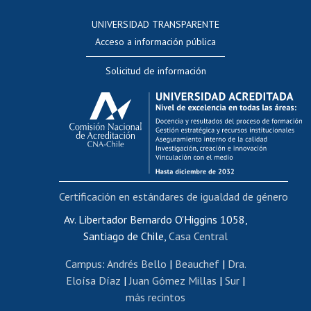
Consulta a bases de datos
UNIVERSIDAD TRANSPARENTE
Perfeccionamiento
Acceso a información pública
Editar Portafolio Académico
Solicitud de información
Evaluación docente
Calificación académica
Postulación al AUCAI
Funcionarias/os
Cursos internos de capacitación
Bienestar del personal
Certificación en estándares de igualdad de género
Portal de movilidad interna
Certificado de renta
Av. Libertador Bernardo O'Higgins 1058,
Santiago de Chile,
Casa Central
Certificado de renta honorarios
Gestión de correo uchile
Campus
:
Andrés Bello
|
Beauchef
|
Dra.
Editar páginas blancas
Eloísa Díaz
|
Juan Gómez Millas
|
Sur
|
más recintos
Extranjeras/os