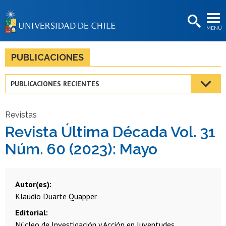
EXTENSIÓN
MENÚ
BIBLIOTECAS
LA UNIVERSIDAD
PUBLICACIONES
Postulantes
PUBLICACIONES RECIENTES
Estudiantes
Académicas/os
Revistas
Revista Última Década Vol. 31
Funcionarias/os
Núm. 60 (2023): Mayo
Egresadas/os
Autor(es)
Klaudio Duarte Quapper
Editorial
Núcleo de Investigación y Acción en Juventudes