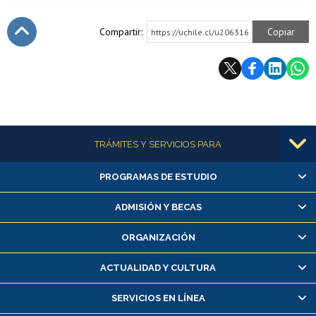
Compartir:
Copiar
https://uchile.cl/u206316
Subir
Más información
TRÁMITES Y SERVICIOS PARA
PROGRAMAS DE ESTUDIO
Alumnas/os y exalumnas/os
Matrícula en línea
ADMISIÓN Y BECAS
Inscripción y cambio de asignaturas
ORGANIZACIÓN
Consulta y certificado de notas
Certificado de alumno regular
ACTUALIDAD Y CULTURA
Servicio médico y dental
SERVICIOS EN LÍNEA
Pago de arancel y crédito alumnos