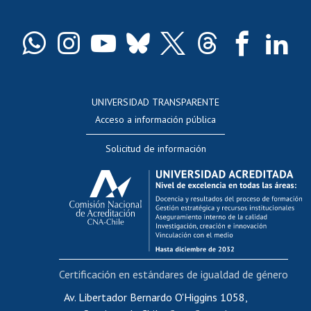
Pago de arancel y crédito exalumnos
Certificado de títulos y grados
Docentes
Postulación a concursos internos de investigación
Consulta a bases de datos
UNIVERSIDAD TRANSPARENTE
Perfeccionamiento
Acceso a información pública
Editar Portafolio Académico
Solicitud de información
Evaluación docente
Calificación académica
Postulación al AUCAI
Funcionarias/os
Cursos internos de capacitación
Bienestar del personal
Certificación en estándares de igualdad de género
Portal de movilidad interna
Certificado de renta
Av. Libertador Bernardo O'Higgins 1058,