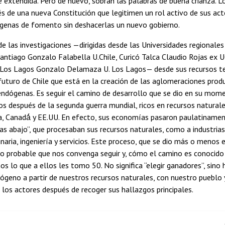
 extendida. Pero de nuevo, sobran las palabras de buena crianza. L
és de una nueva Constitución que legitimen un rol activo de sus ac
ógenas de fomento sin deshacerlas un nuevo gobierno.
e las investigaciones —dirigidas desde las Universidades regionale
antiago Gonzalo Falabella U.Chile, Curicó Talca Claudio Rojas ex U
Los Lagos Gonzalo Delamaza U. Los Lagos— desde sus recursos terri
futuro de Chile que está en la creación de las aglomeraciones produc
endógenas. Es seguir el camino de desarrollo que se dio en su mom
s después de la segunda guerra mundial, ricos en recursos naturale
 Canadá́ y EE.UU. En efecto, sus economías pasaron paulatinamente
uas abajo”, que procesaban sus recursos naturales, como a industrias 
naria, ingeniería y servicios. Este proceso, que se dio más o menos
no probable que nos convenga seguir y, cómo el camino es conocido
os lo que a ellos les tomo 50. No significa “elegir ganadores”, sino 
ógeno a partir de nuestros recursos naturales, con nuestro pueblo y 
 los actores después de recoger sus hallazgos principales.