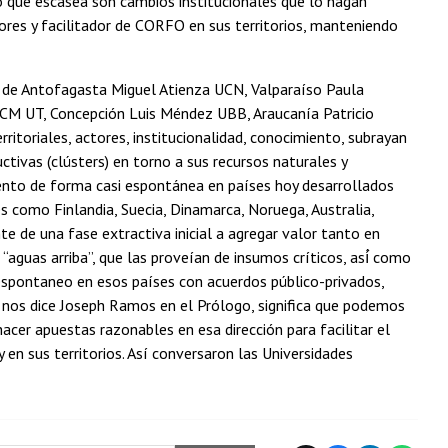
o que escasea son cambios institucionales que lo hagan
tores y facilitador de CORFO en sus territorios, manteniendo
s de Antofagasta Miguel Atienza UCN, Valparaíso Paula
CM UT, Concepción Luis Méndez UBB, Araucanía Patricio
toriales, actores, institucionalidad, conocimiento, subrayan
tivas (clústers) en torno a sus recursos naturales y
ento de forma casi espontánea en países hoy desarrollados
s como Finlandia, Suecia, Dinamarca, Noruega, Australia,
 de una fase extractiva inicial a agregar valor tanto en
“aguas arriba”, que las proveían de insumos críticos, así́ como
 espontaneo en esos países con acuerdos público-privados,
 nos dice Joseph Ramos en el Prólogo, significa que podemos
hacer apuestas razonables en esa dirección para facilitar el
en sus territorios. Así conversaron las Universidades