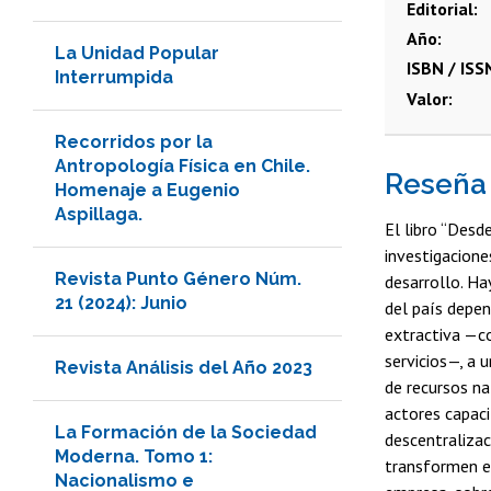
Editorial
Año
La Unidad Popular
ISBN / ISS
Interrumpida
Valor
Recorridos por la
Antropología Física en Chile.
Reseña
Homenaje a Eugenio
Aspillaga.
El libro “Desd
investigacione
Revista Punto Género Núm.
desarrollo. Ha
21 (2024): Junio
del país depe
extractiva —co
servicios—, a 
Revista Análisis del Año 2023
de recursos na
actores capaci
La Formación de la Sociedad
descentralizac
Moderna. Tomo 1:
transformen e
Nacionalismo e