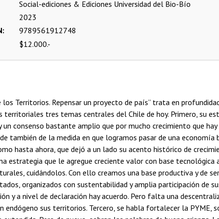
Social-ediciones & Ediciones Universidad del Bio-Bío
2023
N
9789561912748
$12.000.-
e los Territorios. Repensar un proyecto de país” trata en profundida
s territoriales tres temas centrales del Chile de hoy. Primero, su es
y un consenso bastante amplio que por mucho crecimiento que hay e
nde también de la medida en que logramos pasar de una economía
mo hasta ahora, que dejó a un lado su acento histórico de crecimie
una estrategia que le agregue creciente valor con base tecnológica 
turales, cuidándolos. Con ello creamos una base productiva y de se
tados, organizados con sustentabilidad y amplia participación de s
ión y a nivel de declaración hay acuerdo. Pero falta una descentral
n endógeno sus territorios. Tercero, se habla fortalecer la PYME