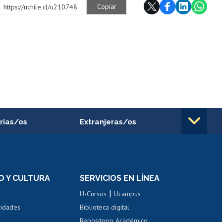
Copiar
https://uchile.cl/u210748
rias/os
Extranjeras/os
rnos de
Revalidación y reconocimiento
n
de títulos
el personal
Postulación al Programa de
Movilidad Estudiantil
D Y CULTURA
SERVICIOS EN LÍNEA
ovilidad interna
Inscripción de asignaturas
|
 de renta
U-Cursos
Ucampus
Cursos de español
 de renta
vidades
Biblioteca digital
Repositorio Académico