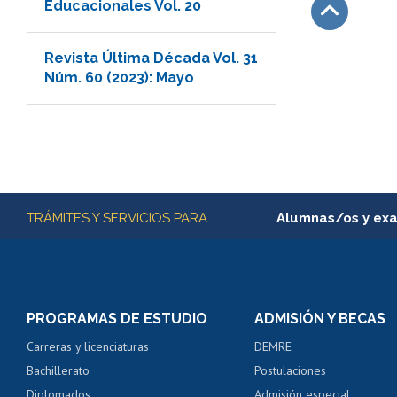
Educacionales Vol. 20
Subir
Revista Última Década Vol. 31
Núm. 60 (2023): Mayo
Más información
TRÁMITES Y SERVICIOS PARA
Alumnas/os y ex
Matrícula en línea
Inscripción y cambio d
Consulta y certificado
PROGRAMAS DE ESTUDIO
ADMISIÓN Y BECAS
Certificado de alumno
Carreras y licenciaturas
DEMRE
Servicio médico y den
Bachillerato
Postulaciones
Pago de arancel y cré
Diplomados
Admisión especial