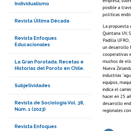
empresa, sobre
Individualismo
posible a trav
políticas end
Revista Última Década
La propuesta d
Quintana UV, S
Revista Enfoques
Padilla UFRO, 
Educacionales
un desarrollo 
cooperativas 
muchos de ello
La Gran Porotada. Recetas e
Nueva Zelanda,
Historias del Poroto en Chile.
industrias “ag
equipos, maqui
Subjetividades
indica el cami
hacer en 25 añ
Revista de Sociología Vol. 38,
desarrollo end
Núm. 1 (2023)
regionales con
Revista Enfoques