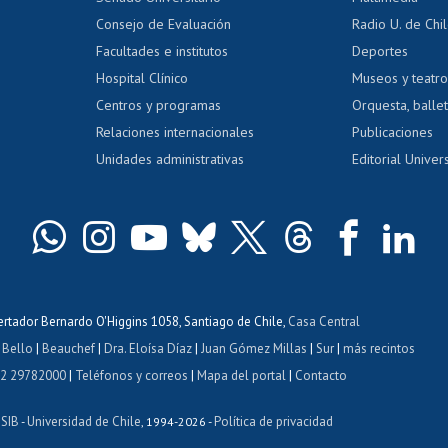
dito exalumnos
Gestión de 
Consejo de Evaluación
Radio U. de Chi
Postulación al AUCAI
y grados
Editar pági
Facultades e institutos
Deportes
Hospital Clínico
Museos y teatr
da tecnológica
Tarjeta TUI
Wifi
Acoso laboral
s
Centros y programas
Orquesta, ballet
Relaciones internacionales
Publicaciones
Unidades administrativas
Editorial Univers
bertador Bernardo O'Higgins 1058, Santiago de Chile,
Casa Central
 Bello
|
Beauchef
|
Dra. Eloísa Díaz
|
Juan Gómez Millas
|
Sur
|
más recintos
 2 29782000
|
Teléfonos y correos
|
Mapa del portal
|
Contacto
ISIB
Universidad de Chile
Política de privacidad
-
, 1994-2026 -