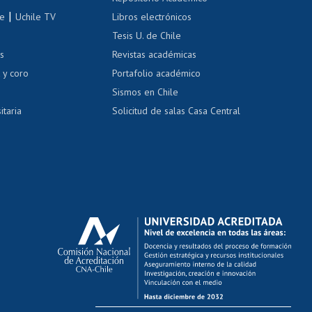
correo uchile
|
le
Uchile TV
Libros electrónicos
nas blancas
Tesis U. de Chile
os
Revistas académicas
, sexual y violencia
Denuncias administrativas
 y coro
Portafolio académico
Sismos en Chile
itaria
Solicitud de salas Casa Central