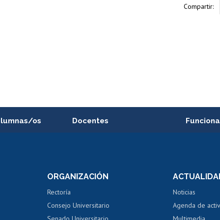
Compartir:
alumnas/os
Docentes
Funciona
Postulación a concursos
Cursos inte
internos de investigación
capacitació
e asignaturas
Consulta a bases de datos
Bienestar d
 de notas
ORGANIZACIÓN
ACTUALIDA
Perfeccionamiento
Portal de m
 regular
Editar Portafolio Académico
Certificado
Rectoría
Noticias
tal
Evaluación docente
Certificado
Consejo Universitario
Agenda de acti
dito alumnos
honorarios
Calificación académica
Senado Universitario
Multimedia