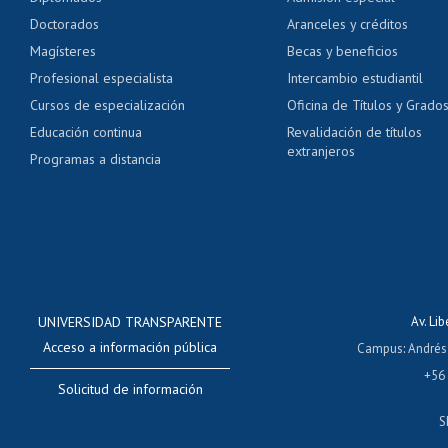
Pago de arancel y cré
Doctorados
Aranceles y créditos
Certificado de títulos 
Magísteres
Becas y beneficios
Profesional especialista
Intercambio estudiantil
Mi Uchile
Ayu
Cursos de especialización
Oficina de Títulos y Grado
Educación continua
Revalidación de títulos
extranjeros
Programas a distancia
UNIVERSIDAD TRANSPARENTE
Av. Li
Acceso a información pública
Campus
:
Andrés
+56
Solicitud de información
S