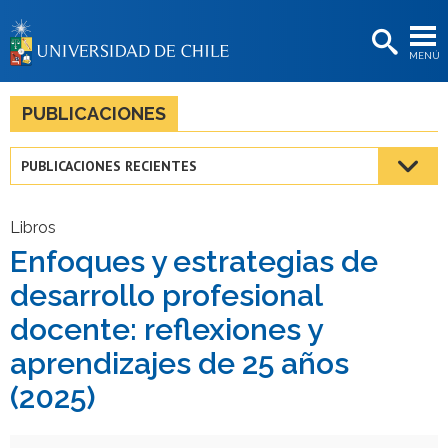
EXTENSIÓN
MENÚ
BIBLIOTECAS
LA UNIVERSIDAD
PUBLICACIONES
Postulantes
PUBLICACIONES RECIENTES
Estudiantes
Académicas/os
Libros
Enfoques y estrategias de
Funcionarias/os
desarrollo profesional
Egresadas/os
docente: reflexiones y
aprendizajes de 25 años
(2025)