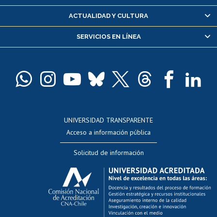
Certificado de alumno regular
ACTUALIDAD Y CULTURA
Servicio médico y dental
SERVICIOS EN LÍNEA
Pago de arancel y crédito alumnos
Pago de arancel y crédito exalumnos
Certificado de títulos y grados
Docentes
Postulación a concursos internos de investigación
Consulta a bases de datos
UNIVERSIDAD TRANSPARENTE
Perfeccionamiento
Acceso a información pública
Editar Portafolio Académico
Solicitud de información
Evaluación docente
Calificación académica
Postulación al AUCAI
Funcionarias/os
Cursos internos de capacitación