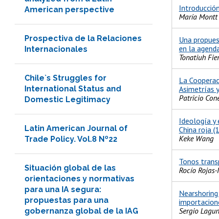
Introducció
American perspective
María Montt 
Prospectiva de la Relaciones
Una propuest
en la agend
Internacionales
Tonatiuh Fie
Chile`s Struggles for
La Cooperaci
International Status and
Asimetrías y
Patricio Con
Domestic Legitimacy
Ideología y 
Latin American Journal of
China roja 
Keke Wang
Trade Policy. Vol.8 Nº22
Tonos transp
Situación global de las
Rocío Rojas
orientaciones y normativas
para una IA segura:
Nearshoring
propuestas para una
importacione
Sergio Lagun
gobernanza global de la IAG