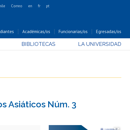
hile
Correo
en
fr
pt
Artes
Cs. Agronómicas
diantes
Académicas/os
Funcionarias/os
Egresadas/os
Cs. Forestales y Conservación
BIBLIOTECAS
LA UNIVERSIDAD
Cs. Sociales
Comunicación e Imagen
Economía y Negocios
Gobierno
Odontología
Estudios Internacionales
Bachillerato
s Asiáticos Núm. 3
Hospital Clínico