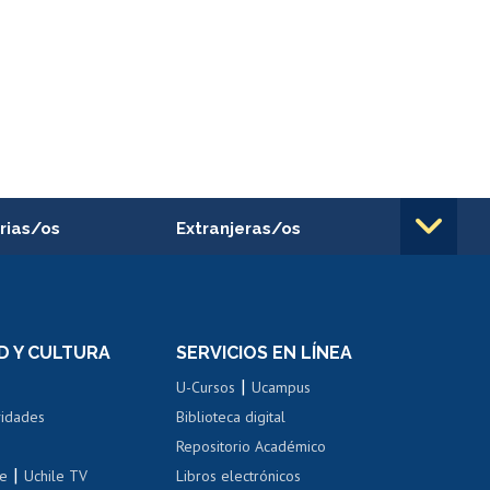
rias/os
Extranjeras/os
rnos de
Revalidación y reconocimiento
n
de títulos
el personal
Postulación al Programa de
Movilidad Estudiantil
D Y CULTURA
SERVICIOS EN LÍNEA
ovilidad interna
Inscripción de asignaturas
|
 de renta
U-Cursos
Ucampus
Cursos de español
 de renta
vidades
Biblioteca digital
Repositorio Académico
correo uchile
|
le
Uchile TV
Libros electrónicos