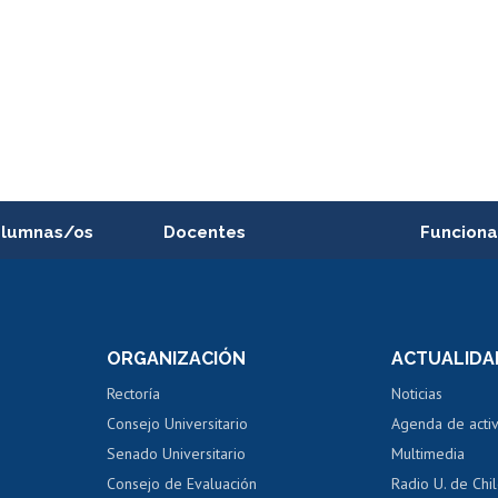
alumnas/os
Docentes
Funciona
Postulación a concursos
Cursos inte
internos de investigación
capacitació
e asignaturas
Consulta a bases de datos
Bienestar d
 de notas
ORGANIZACIÓN
ACTUALIDA
Perfeccionamiento
Portal de m
 regular
Editar Portafolio Académico
Certificado
Rectoría
Noticias
tal
Evaluación docente
Certificado
Consejo Universitario
Agenda de acti
dito alumnos
honorarios
Calificación académica
Senado Universitario
Multimedia
dito exalumnos
Gestión de 
Consejo de Evaluación
Radio U. de Chi
Postulación al AUCAI
y grados