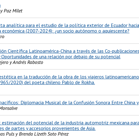
n
y Paz Milet
a analítica para el estudio de la política exterior de Ecuador haci
a económica (2007-2024): ¿un socio autónomo o aquiescente?
rro
ón Científica Latinoamérica-China a través de las Co-publicaciones
 Oportunidades de una relación por debajo de su potencial
ejero y Andrés Rabosto
estética en la traducción de la obra de los viajeros latinoamerican
(1965/2020) del poeta chileno Pablo de Rokha.
acíficos: Diplomacia Musical de la Confusión Sonora Entre China y
-Monsalve
: estimación del potencial de la industria automotriz mexicana par
s de partes y accesorios provenientes de Asia.
as Puls y Brenda Lizeth Soto Pérez