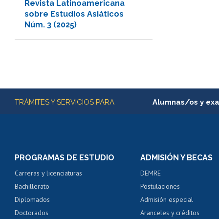
Revista Latinoamericana
sobre Estudios Asiáticos
Núm. 3 (2025)
Más información
TRÁMITES Y SERVICIOS PARA
Alumnas/os y ex
Matrícula en línea
Inscripción y cambio d
Consulta y certificado
PROGRAMAS DE ESTUDIO
ADMISIÓN Y BECAS
Certificado de alumno
Carreras y licenciaturas
DEMRE
Servicio médico y den
Bachillerato
Postulaciones
Pago de arancel y cré
Diplomados
Admisión especial
Pago de arancel y cré
Doctorados
Aranceles y créditos
Certificado de títulos 