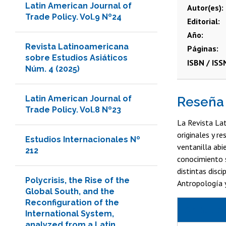
Latin American Journal of
Autor(es)
Trade Policy. Vol.9 Nº24
Editorial
Año
Revista Latinoamericana
Páginas
sobre Estudios Asiáticos
ISBN / ISS
Núm. 4 (2025)
Latin American Journal of
Reseña
Trade Policy. Vol.8 Nº23
La Revista Lat
originales y r
Estudios Internacionales Nº
ventanilla abi
212
conocimiento s
distintas disci
Polycrisis, the Rise of the
Antropología y
Global South, and the
Reconfiguration of the
Artículo
International System,
analyzed from a Latin