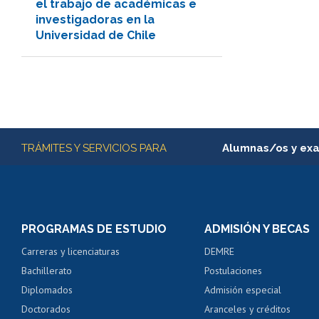
el trabajo de académicas e
investigadoras en la
Universidad de Chile
Más información
TRÁMITES Y SERVICIOS PARA
Alumnas/os y ex
Matrícula en línea
Inscripción y cambio d
Consulta y certificado
PROGRAMAS DE ESTUDIO
ADMISIÓN Y BECAS
Certificado de alumno
Carreras y licenciaturas
DEMRE
Servicio médico y den
Bachillerato
Postulaciones
Pago de arancel y cré
Diplomados
Admisión especial
Pago de arancel y cré
Doctorados
Aranceles y créditos
Certificado de títulos 