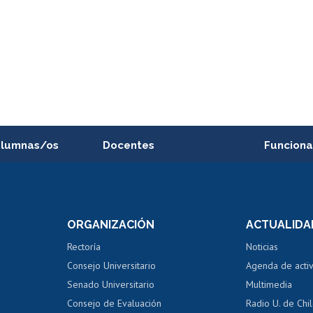
alumnas/os
Docentes
Funciona
Postulación a concursos
Cursos inte
internos de investigación
capacitació
e asignaturas
Consulta a bases de datos
Bienestar d
 de notas
ORGANIZACIÓN
ACTUALIDA
Perfeccionamiento
Portal de m
 regular
Editar Portafolio Académico
Certificado
Rectoría
Noticias
tal
Evaluación docente
Certificado
Consejo Universitario
Agenda de acti
dito alumnos
honorarios
Calificación académica
Senado Universitario
Multimedia
dito exalumnos
Gestión de 
Consejo de Evaluación
Radio U. de Chi
Postulación al AUCAI
y grados