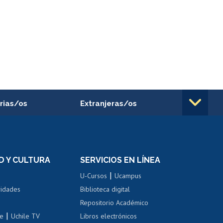
rias/os
Extranjeras/os
rnos de
Revalidación y reconocimiento
n
de títulos
el personal
Postulación al Programa de
Movilidad Estudiantil
D Y CULTURA
SERVICIOS EN LÍNEA
ovilidad interna
Inscripción de asignaturas
|
 de renta
U-Cursos
Ucampus
Cursos de español
 de renta
vidades
Biblioteca digital
Repositorio Académico
correo uchile
|
le
Uchile TV
Libros electrónicos