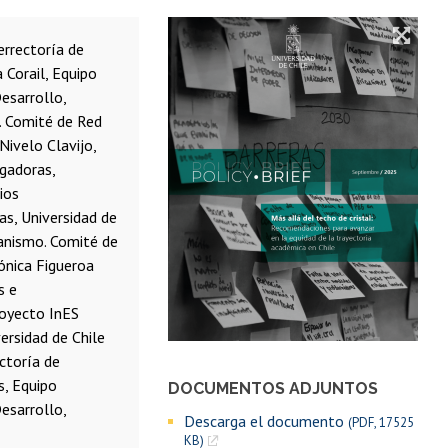
errectoría de
 Corail, Equipo
esarrollo,
. Comité de Red
Nivelo Clavijo,
gadoras,
ios
as, Universidad de
banismo. Comité de
ónica Figueroa
s e
royecto InES
ersidad de Chile
ctoría de
s, Equipo
DOCUMENTOS ADJUNTOS
esarrollo,
Descarga el documento
(PDF, 17525
KB)