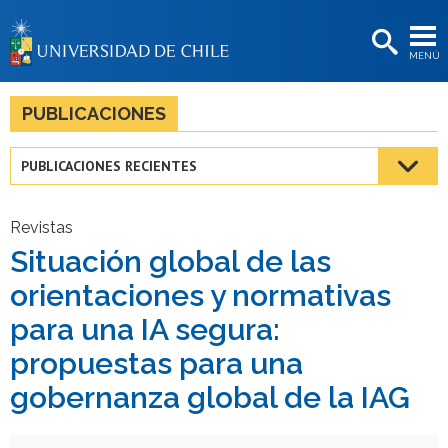
EXTENSIÓN
MENÚ
BIBLIOTECAS
LA UNIVERSIDAD
PUBLICACIONES
Postulantes
PUBLICACIONES RECIENTES
Estudiantes
Académicas/os
Revistas
Situación global de las
Funcionarias/os
orientaciones y normativas
Egresadas/os
para una IA segura:
propuestas para una
gobernanza global de la IAG