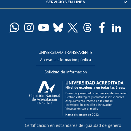
SERVICIOS EN LÍNEA
Pago de arancel y crédito alumnos
Pago de arancel y crédito exalumnos
Certificado de títulos y grados
Docentes
Postulación a concursos internos de investigación
Consulta a bases de datos
UNIVERSIDAD TRANSPARENTE
Perfeccionamiento
Acceso a información pública
Editar Portafolio Académico
Solicitud de información
Evaluación docente
Calificación académica
Postulación al AUCAI
Funcionarias/os
Cursos internos de capacitación
Bienestar del personal
Certificación en estándares de igualdad de género
Portal de movilidad interna