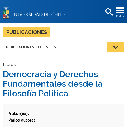
EXTENSIÓN
MENÚ
BIBLIOTECAS
LA UNIVERSIDAD
PUBLICACIONES
Postulantes
PUBLICACIONES RECIENTES
Estudiantes
Académicas/os
Libros
Democracia y Derechos
Funcionarias/os
Fundamentales desde la
Egresadas/os
Filosofía Política
Autor(es)
Varios autores