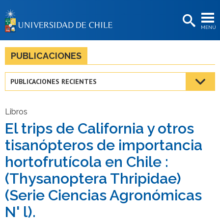
EXTENSIÓN
MENÚ
BIBLIOTECAS
LA UNIVERSIDAD
PUBLICACIONES
Postulantes
PUBLICACIONES RECIENTES
Estudiantes
Académicas/os
Libros
El trips de California y otros
Funcionarias/os
tisanópteros de importancia
Egresadas/os
hortofrutícola en Chile :
(Thysanoptera Thripidae)
(Serie Ciencias Agronómicas
N' l).