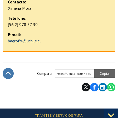
Contacto:
Ximena Mora
Teléfono:
(56 2) 978 57 39
E-mail:
bagrofo@uchile.cl
Compartir:
Copiar
https://uchile.cl/u54885
Subir
Más información
TRÁMITES Y SERVICIOS PARA