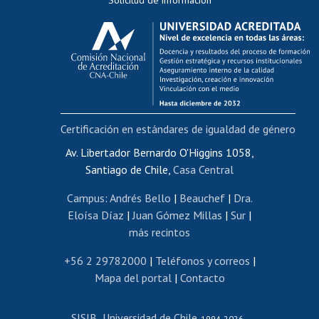
Evaluación docente
Calificación académica
Postulación al AUCAI
Funcionarias/os
Cursos internos de capacitación
Bienestar del personal
Certificación en estándares de igualdad de género
Portal de movilidad interna
Certificado de renta
Av. Libertador Bernardo O'Higgins 1058,
Santiago de Chile,
Casa Central
Certificado de renta honorarios
Gestión de correo uchile
Campus
:
Andrés Bello
|
Beauchef
|
Dra.
Editar páginas blancas
Eloísa Díaz
|
Juan Gómez Millas
|
Sur
|
más recintos
Extranjeras/os
Revalidación y reconocimiento de títulos
+56 2 29782000
|
Teléfonos y correos
|
Mapa del portal
|
Contacto
Postulación al Programa de Movilidad Estudiantil
Inscripción de asignaturas
SISIB
Universidad de Chile
Cursos de español
-
, 1994-2026 -