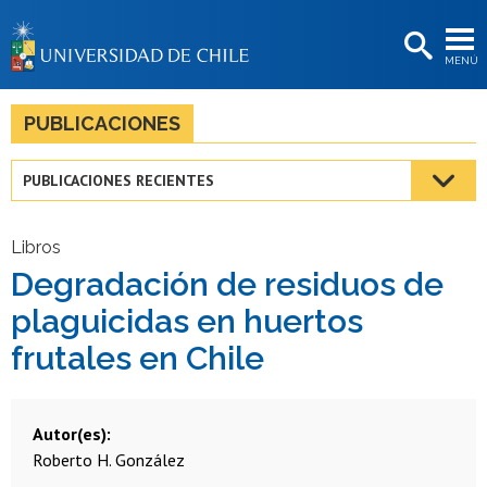
EXTENSIÓN
MENÚ
BIBLIOTECAS
LA UNIVERSIDAD
PUBLICACIONES
Postulantes
PUBLICACIONES RECIENTES
Estudiantes
Académicas/os
Libros
Degradación de residuos de
Funcionarias/os
plaguicidas en huertos
Egresadas/os
frutales en Chile
Autor(es)
Roberto H. González