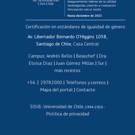
Funcionarias/os
Cursos internos de capacitación
Bienestar del personal
Certificación en estándares de igualdad de género
Portal de movilidad interna
Certificado de renta
Av. Libertador Bernardo O'Higgins 1058,
Santiago de Chile,
Casa Central
Certificado de renta honorarios
Gestión de correo uchile
Campus
:
Andrés Bello
|
Beauchef
|
Dra.
Editar páginas blancas
Eloísa Díaz
|
Juan Gómez Millas
|
Sur
|
más recintos
Extranjeras/os
Revalidación y reconocimiento de títulos
+56 2 29782000
|
Teléfonos y correos
|
Mapa del portal
|
Contacto
Postulación al Programa de Movilidad Estudiantil
Inscripción de asignaturas
SISIB
Universidad de Chile
Cursos de español
-
, 1994-2026 -
Política de privacidad
Mi Uchile
Ayuda tecnológica
Tarjeta TUI
Wifi
Acoso laboral, sexual y violencia