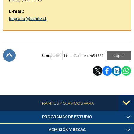
E-mail:
bagrofo@uchile.cl
Compartir:
Copiar
https://uchile.cl/u54887
Subir
Más información
TRÁMITES Y SERVICIOS PARA
PROGRAMAS DE ESTUDIO
Alumnas/os y exalumnas/os
Matrícula en línea
ADMISIÓN Y BECAS