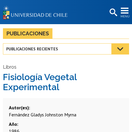
EXTENSIÓN
MENÚ
BIBLIOTECAS
LA UNIVERSIDAD
PUBLICACIONES
Postulantes
PUBLICACIONES RECIENTES
Estudiantes
Académicas/os
Libros
Fisiología Vegetal
Funcionarias/os
Experimental
Egresadas/os
Autor(es)
Fernández
Gladys
Johnston
Myrna
Año
1986