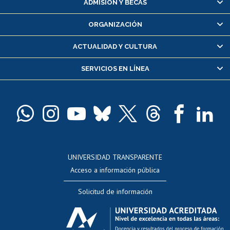
ADMISIÓN Y BECAS
Inscripción y cambio de asignaturas
ORGANIZACIÓN
Consulta y certificado de notas
Certificado de alumno regular
ACTUALIDAD Y CULTURA
Servicio médico y dental
SERVICIOS EN LÍNEA
Pago de arancel y crédito alumnos
Pago de arancel y crédito exalumnos
Certificado de títulos y grados
Docentes
Postulación a concursos internos de investigación
Consulta a bases de datos
UNIVERSIDAD TRANSPARENTE
Perfeccionamiento
Acceso a información pública
Editar Portafolio Académico
Solicitud de información
Evaluación docente
Calificación académica
Postulación al AUCAI