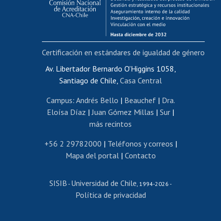
Funcionarias/os
Cursos internos de capacitación
Bienestar del personal
Certificación en estándares de igualdad de género
Portal de movilidad interna
Certificado de renta
Av. Libertador Bernardo O'Higgins 1058,
Santiago de Chile,
Casa Central
Certificado de renta honorarios
Gestión de correo uchile
Campus
:
Andrés Bello
|
Beauchef
|
Dra.
Editar páginas blancas
Eloísa Díaz
|
Juan Gómez Millas
|
Sur
|
más recintos
Extranjeras/os
Revalidación y reconocimiento de títulos
+56 2 29782000
|
Teléfonos y correos
|
Mapa del portal
|
Contacto
Postulación al Programa de Movilidad Estudiantil
Inscripción de asignaturas
SISIB
Universidad de Chile
Cursos de español
-
, 1994-2026 -
Política de privacidad
Mi Uchile
Ayuda tecnológica
Tarjeta TUI
Wifi